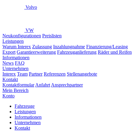
Volvo
VW
Neukonfigurationen
Preislisten
Leistungen
Warum Interex
Zulassung
Inzahlungnahme
Finanzierung/Leasing
Export
Garantieerweiterung
Fahrzeuganlieferung
Räder und Reifen
Informationen
News
FAQ
Unternehmen
Interex
Team
Partner
Referenzen
Stellenangebote
Kontakt
Kontaktformular
Anfahrt
Ansprechpartner
Mein Bereich
Konto
Fahrzeuge
Leistungen
Informationen
Unternehmen
Kontakt