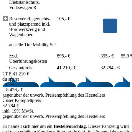
Diebstahlschutz,
Volkswagen R
Reserverad, gewichts-
105,- €
und platzsparend inkl.
Bordwerkzeug und
Wagenheber
anstelle Tire Mobility Set
zzgl.
895,- €
395,- €
55,9 
Überführungskosten
Gesamtpreis
41.210,- €
32.784,- €
UPE 41.210 €
du sparst
20,5%
=
8.426,- €
gegenüber der unverb. Preisempfehlung des Herstellers
Unser Komplettpreis
32.784 €
inkl. 19% MwSt.
gegenüber der unverb. Preisempfehlung des Herstellers
Es handelt sich hier um ein
Bestellvorschlag
. Dieses Fahrzeug wird
erst nach erteiltem Kundenauftrag produziert. Es können daher noch