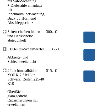
mit Safe-Sicherung
+
Diebstahlwarnanlage
mit
Innenraumüberwachung,
Back-up-Horn und
Abschleppschutz
Seitenscheiben hinten
300,- €
und Heckscheibe
abgedunkelt
LED-Plus-Scheinwerfer
1.135,- €
Abbiege- und
Schlechtwetterlicht
4 Leichtmetallräder
515,- €
YORK 7.5Jx18 in
Schwarz, Reifen 225/40
R18
Oberfläche
glanzgedreht,
Radsicherungen mit
erweitertem