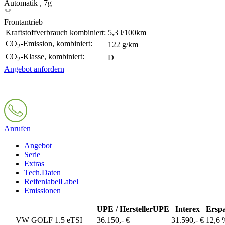
Automatik , 7g
Frontantrieb
Kraftstoffverbrauch kombiniert:
5,3 l/100km
CO
-Emission, kombiniert:
122 g/km
2
CO
-Klasse, kombiniert:
D
2
Angebot anfordern
Anrufen
Angebot
Serie
Extras
Tech.Daten
Reifenlabel
Label
Emissionen
UPE / Hersteller
UPE
Interex
Erspa
VW GOLF 1.5 eTSI
36.150,- €
31.590,- €
12,6 