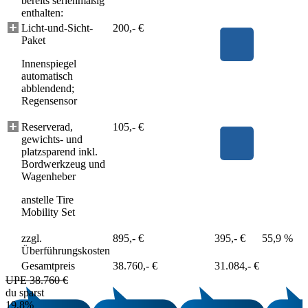
bereits serienmäßig
enthalten:
Licht-und-Sicht-
200,- €
Paket
Innenspiegel
automatisch
abblendend;
Regensensor
Reserverad,
105,- €
gewichts- und
platzsparend inkl.
Bordwerkzeug und
Wagenheber
anstelle Tire
Mobility Set
zzgl.
895,- €
395,- €
55,9 %
Überführungskosten
Gesamtpreis
38.760,- €
31.084,- €
UPE 38.760 €
du sparst
19,8%