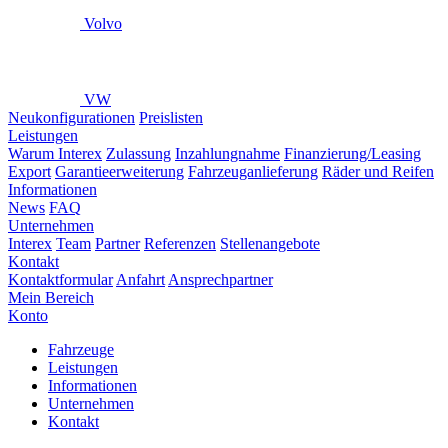
Volvo
VW
Neukonfigurationen
Preislisten
Leistungen
Warum Interex
Zulassung
Inzahlungnahme
Finanzierung/Leasing
Export
Garantieerweiterung
Fahrzeuganlieferung
Räder und Reifen
Informationen
News
FAQ
Unternehmen
Interex
Team
Partner
Referenzen
Stellenangebote
Kontakt
Kontaktformular
Anfahrt
Ansprechpartner
Mein Bereich
Konto
Fahrzeuge
Leistungen
Informationen
Unternehmen
Kontakt