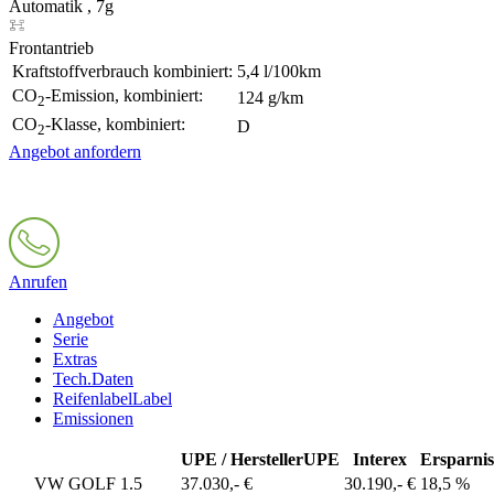
Automatik , 7g
Frontantrieb
Kraftstoffverbrauch kombiniert:
5,4 l/100km
CO
-Emission, kombiniert:
124 g/km
2
CO
-Klasse, kombiniert:
D
2
Angebot anfordern
Anrufen
Angebot
Serie
Extras
Tech.Daten
Reifenlabel
Label
Emissionen
UPE / Hersteller
UPE
Interex
Ersparnis
VW GOLF 1.5
37.030,- €
30.190,- €
18,5 %