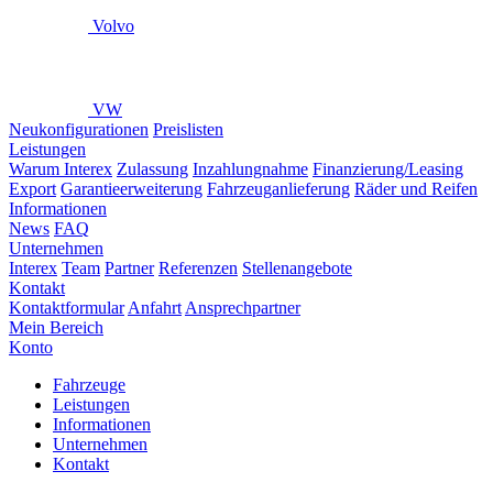
Volvo
VW
Neukonfigurationen
Preislisten
Leistungen
Warum Interex
Zulassung
Inzahlungnahme
Finanzierung/Leasing
Export
Garantieerweiterung
Fahrzeuganlieferung
Räder und Reifen
Informationen
News
FAQ
Unternehmen
Interex
Team
Partner
Referenzen
Stellenangebote
Kontakt
Kontaktformular
Anfahrt
Ansprechpartner
Mein Bereich
Konto
Fahrzeuge
Leistungen
Informationen
Unternehmen
Kontakt