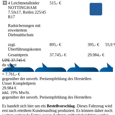
4 Leichtmetallräder
515,- €
NOTTINGHAM
7.5Jx17, Reifen 225/45
R17
Radsicherungen mit
erweitertem
Diebstahlschutz
zzgl.
895,- €
395,- €
55,9 
Überführungskosten
Gesamtpreis
37.745,- €
29.984,- €
UPE 37.745 €
du sparst
20,6%
=
7.761,- €
gegenüber der unverb. Preisempfehlung des Herstellers
Unser Komplettpreis
29.984 €
inkl. 19% MwSt.
gegenüber der unverb. Preisempfehlung des Herstellers
Es handelt sich hier um ein
Bestellvorschlag
. Dieses Fahrzeug wird
erst nach erteiltem Kundenauftrag produziert. Es können daher noch