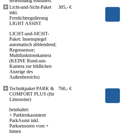
serienmäßig enthalten:
Licht-und-Sicht-Paket
305,- €
inkl.
Fernlichtregulierung
LIGHT ASSIST
LICHT-und-SICHT-
Paket: Innenspiegel
automatisch abblendend;
Regensensor;
Multifunktionskamera
(KEINE Rund-um-
Kamera zur bildlichen
Anzeige des
Außenbereichs)
Technikpaket PARK &
760,- €
COMFORT PLUS (für
Limousine)
beinhaltet:
+
Parklenkassistent
ParkAssist inkl.
Parksensoren vorn +
hinten