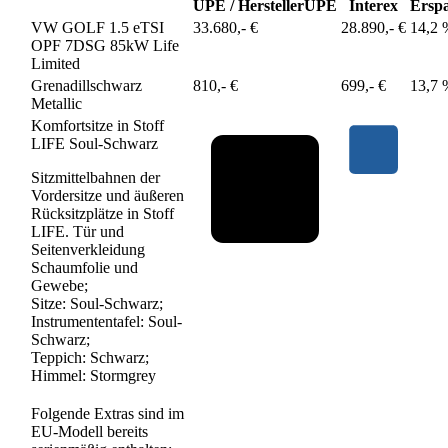
UPE / Hersteller
UPE
Interex
Erspa
VW GOLF 1.5 eTSI
33.680,- €
28.890,- €
14,2 
OPF 7DSG 85kW Life
Limited
Grenadillschwarz
810,- €
699,- €
13,7 
Metallic
Komfortsitze in Stoff
LIFE Soul-Schwarz
Sitzmittelbahnen der
Vordersitze und äußeren
Rücksitzplätze in Stoff
LIFE. Tür und
Seitenverkleidung
Schaumfolie und
Gewebe;
Sitze: Soul-Schwarz;
Instrumententafel: Soul-
Schwarz;
Teppich: Schwarz;
Himmel: Stormgrey
Folgende Extras sind im
EU-Modell bereits