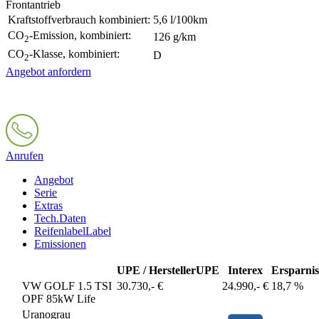
Frontantrieb
Kraftstoffverbrauch kombiniert:
5,6 l/100km
CO
-Emission, kombiniert:
126 g/km
2
CO
-Klasse, kombiniert:
D
2
Angebot anfordern
Anrufen
Angebot
Serie
Extras
Tech.Daten
Reifenlabel
Label
Emissionen
UPE / Hersteller
UPE
Interex
Ersparnis
VW GOLF 1.5 TSI
30.730,- €
24.990,- €
18,7 %
OPF 85kW Life
Uranograu