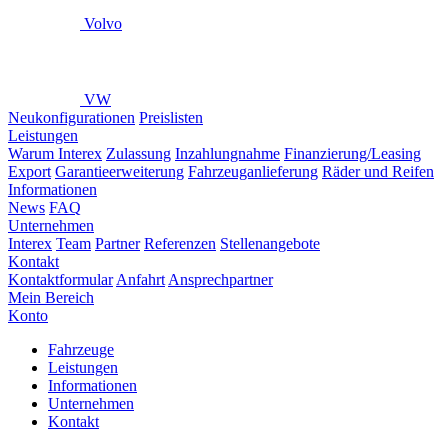
Volvo
VW
Neukonfigurationen
Preislisten
Leistungen
Warum Interex
Zulassung
Inzahlungnahme
Finanzierung/Leasing
Export
Garantieerweiterung
Fahrzeuganlieferung
Räder und Reifen
Informationen
News
FAQ
Unternehmen
Interex
Team
Partner
Referenzen
Stellenangebote
Kontakt
Kontaktformular
Anfahrt
Ansprechpartner
Mein Bereich
Konto
Fahrzeuge
Leistungen
Informationen
Unternehmen
Kontakt