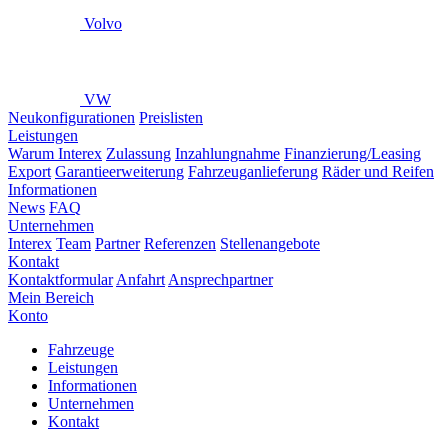
Volvo
VW
Neukonfigurationen
Preislisten
Leistungen
Warum Interex
Zulassung
Inzahlungnahme
Finanzierung/Leasing
Export
Garantieerweiterung
Fahrzeuganlieferung
Räder und Reifen
Informationen
News
FAQ
Unternehmen
Interex
Team
Partner
Referenzen
Stellenangebote
Kontakt
Kontaktformular
Anfahrt
Ansprechpartner
Mein Bereich
Konto
Fahrzeuge
Leistungen
Informationen
Unternehmen
Kontakt