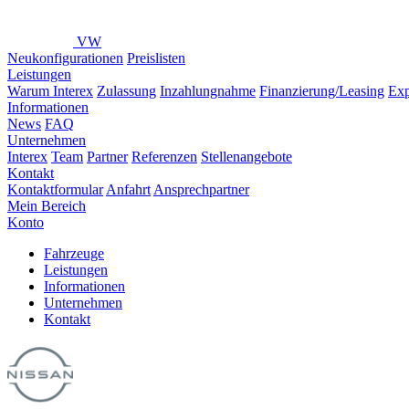
VW
Neukonfigurationen
Preislisten
Leistungen
Warum Interex
Zulassung
Inzahlungnahme
Finanzierung/Leasing
Exp
Informationen
News
FAQ
Unternehmen
Interex
Team
Partner
Referenzen
Stellenangebote
Kontakt
Kontaktformular
Anfahrt
Ansprechpartner
Mein Bereich
Konto
Fahrzeuge
Leistungen
Informationen
Unternehmen
Kontakt