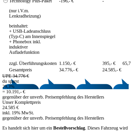
Technology Plus-Paket
-196,- €
-
(nur i.V.m.
Lenkradheizung)
beinhaltet:
+
USB-Ladeanschluss
(Typ-C) am Innenspiegel
+
Phonebox inkl.
induktiver
Aufladefunktion
zzgl. Überführungskosten
1.150,- €
395,- €
65,
Gesamtpreis
34.776,- €
24.585,- €
UPE 34.776 €
du sparst
29,3%
=
10.191,- €
gegenüber der unverb. Preisempfehlung des Herstellers
Unser Komplettpreis
24.585 €
inkl. 19% MwSt.
gegenüber der unverb. Preisempfehlung des Herstellers
Es handelt sich hier um ein
Bestellvorschlag
. Dieses Fahrzeug wird