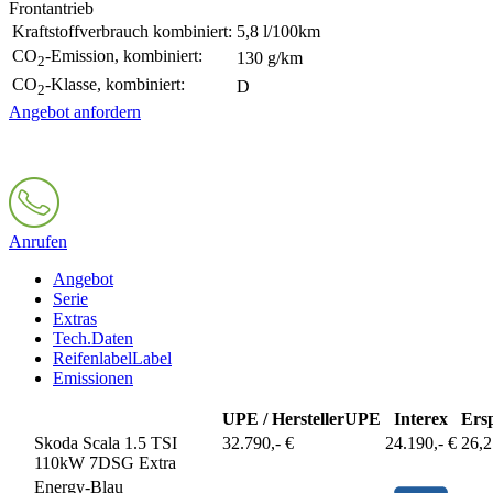
Frontantrieb
Kraftstoffverbrauch kombiniert:
5,8 l/100km
CO
-Emission, kombiniert:
130 g/km
2
CO
-Klasse, kombiniert:
D
2
Angebot anfordern
Anrufen
Angebot
Serie
Extras
Tech.Daten
Reifenlabel
Label
Emissionen
UPE / Hersteller
UPE
Interex
Ers
Skoda Scala 1.5 TSI
32.790,- €
24.190,- €
26,
110kW 7DSG Extra
Energy-Blau