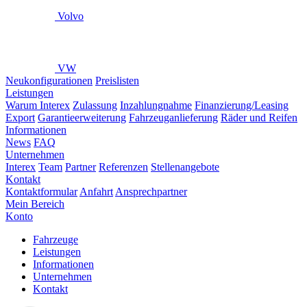
Volvo
VW
Neukonfigurationen
Preislisten
Leistungen
Warum Interex
Zulassung
Inzahlungnahme
Finanzierung/Leasing
Export
Garantieerweiterung
Fahrzeuganlieferung
Räder und Reifen
Informationen
News
FAQ
Unternehmen
Interex
Team
Partner
Referenzen
Stellenangebote
Kontakt
Kontaktformular
Anfahrt
Ansprechpartner
Mein Bereich
Konto
Fahrzeuge
Leistungen
Informationen
Unternehmen
Kontakt