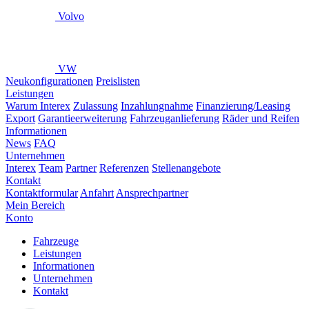
Volvo
VW
Neukonfigurationen
Preislisten
Leistungen
Warum Interex
Zulassung
Inzahlungnahme
Finanzierung/Leasing
Export
Garantieerweiterung
Fahrzeuganlieferung
Räder und Reifen
Informationen
News
FAQ
Unternehmen
Interex
Team
Partner
Referenzen
Stellenangebote
Kontakt
Kontaktformular
Anfahrt
Ansprechpartner
Mein Bereich
Konto
Fahrzeuge
Leistungen
Informationen
Unternehmen
Kontakt