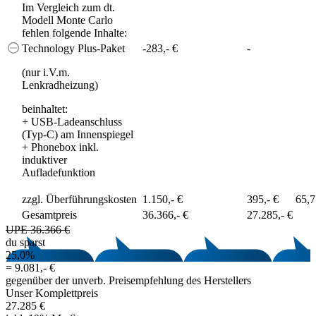
Im Vergleich zum dt.
Modell Monte Carlo
fehlen folgende Inhalte:
Technology Plus-Paket
-283,- €
-
(nur i.V.m.
Lenkradheizung)
beinhaltet:
+
USB-Ladeanschluss
(Typ-C) am Innenspiegel
+
Phonebox inkl.
induktiver
Aufladefunktion
zzgl. Überführungskosten
1.150,- €
395,- €
65,
Gesamtpreis
36.366,- €
27.285,- €
UPE 36.366 €
du sparst
25,0%
=
9.081,- €
gegenüber der unverb. Preisempfehlung des Herstellers
Unser Komplettpreis
27.285 €