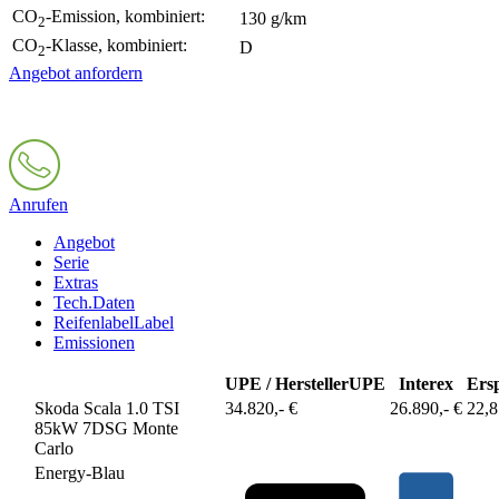
CO
-Emission, kombiniert:
130 g/km
2
CO
-Klasse, kombiniert:
D
2
Angebot anfordern
Anrufen
Angebot
Serie
Extras
Tech.Daten
Reifenlabel
Label
Emissionen
UPE / Hersteller
UPE
Interex
Ers
Skoda Scala 1.0 TSI
34.820,- €
26.890,- €
22,
85kW 7DSG Monte
Carlo
Energy-Blau