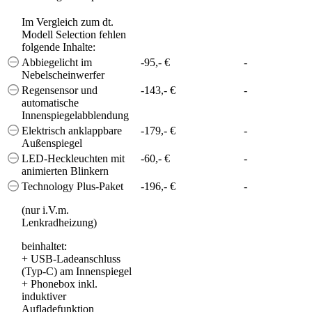
Im Vergleich zum dt.
Modell Selection fehlen
folgende Inhalte:
Abbiegelicht im
-95,- €
-
Nebelscheinwerfer
Regensensor und
-143,- €
-
automatische
Innenspiegelabblendung
Elektrisch anklappbare
-179,- €
-
Außenspiegel
LED-Heckleuchten mit
-60,- €
-
animierten Blinkern
Technology Plus-Paket
-196,- €
-
(nur i.V.m.
Lenkradheizung)
beinhaltet:
+
USB-Ladeanschluss
(Typ-C) am Innenspiegel
+
Phonebox inkl.
induktiver
Aufladefunktion