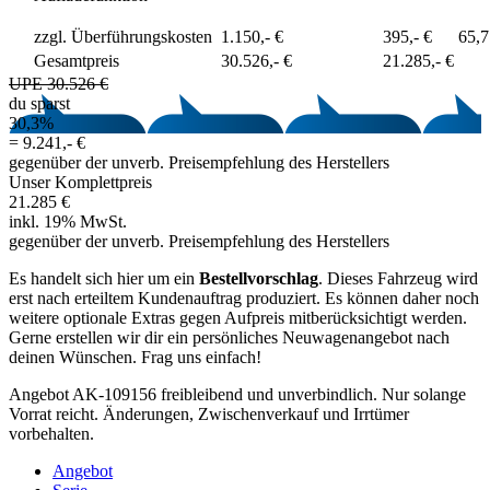
zzgl. Überführungskosten
1.150,- €
395,- €
65,
Gesamtpreis
30.526,- €
21.285,- €
UPE 30.526 €
du sparst
30,3%
=
9.241,- €
gegenüber der unverb. Preisempfehlung des Herstellers
Unser Komplettpreis
21.285 €
inkl. 19% MwSt.
gegenüber der unverb. Preisempfehlung des Herstellers
Es handelt sich hier um ein
Bestellvorschlag
. Dieses Fahrzeug wird
erst nach erteiltem Kundenauftrag produziert. Es können daher noch
weitere optionale Extras gegen Aufpreis mitberücksichtigt werden.
Gerne erstellen wir dir ein persönliches Neuwagenangebot nach
deinen Wünschen. Frag uns einfach!
Angebot AK-109156 freibleibend und unverbindlich. Nur solange
Vorrat reicht. Änderungen, Zwischenverkauf und Irrtümer
vorbehalten.
Angebot