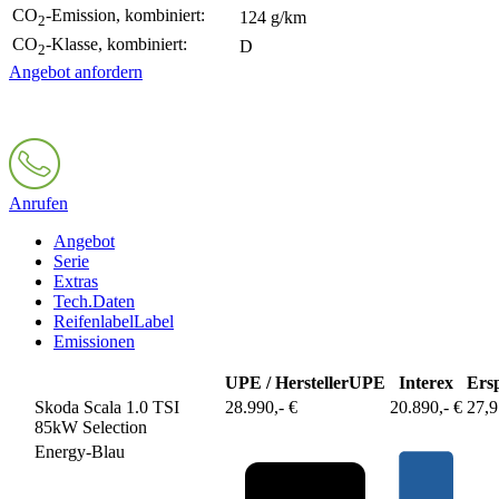
CO
-Emission, kombiniert:
124 g/km
2
CO
-Klasse, kombiniert:
D
2
Angebot anfordern
Anrufen
Angebot
Serie
Extras
Tech.Daten
Reifenlabel
Label
Emissionen
UPE / Hersteller
UPE
Interex
Ers
Skoda Scala 1.0 TSI
28.990,- €
20.890,- €
27,
85kW Selection
Energy-Blau