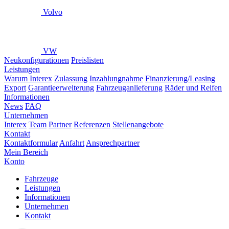
Volvo
VW
Neukonfigurationen
Preislisten
Leistungen
Warum Interex
Zulassung
Inzahlungnahme
Finanzierung/Leasing
Export
Garantieerweiterung
Fahrzeuganlieferung
Räder und Reifen
Informationen
News
FAQ
Unternehmen
Interex
Team
Partner
Referenzen
Stellenangebote
Kontakt
Kontaktformular
Anfahrt
Ansprechpartner
Mein Bereich
Konto
Fahrzeuge
Leistungen
Informationen
Unternehmen
Kontakt