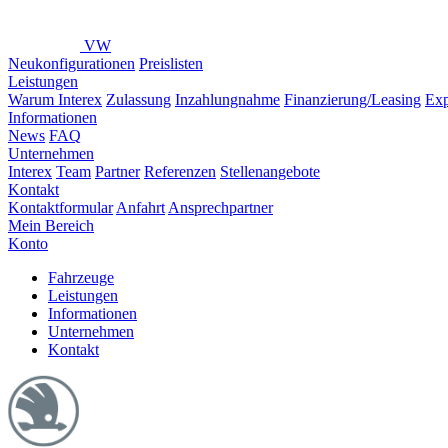
VW
Neukonfigurationen
Preislisten
Leistungen
Warum Interex
Zulassung
Inzahlungnahme
Finanzierung/Leasing
Exp
Informationen
News
FAQ
Unternehmen
Interex
Team
Partner
Referenzen
Stellenangebote
Kontakt
Kontaktformular
Anfahrt
Ansprechpartner
Mein Bereich
Konto
Fahrzeuge
Leistungen
Informationen
Unternehmen
Kontakt