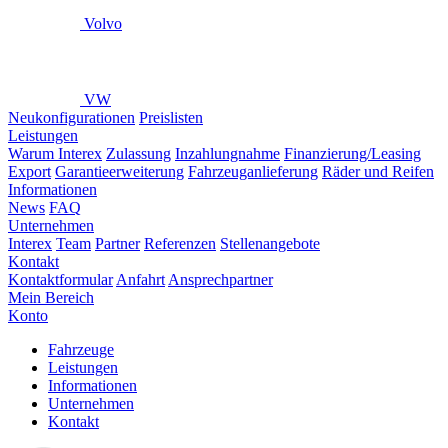
Volvo
VW
Neukonfigurationen
Preislisten
Leistungen
Warum Interex
Zulassung
Inzahlungnahme
Finanzierung/Leasing
Export
Garantieerweiterung
Fahrzeuganlieferung
Räder und Reifen
Informationen
News
FAQ
Unternehmen
Interex
Team
Partner
Referenzen
Stellenangebote
Kontakt
Kontaktformular
Anfahrt
Ansprechpartner
Mein Bereich
Konto
Fahrzeuge
Leistungen
Informationen
Unternehmen
Kontakt