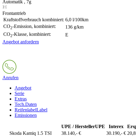
Automatik , 7g
Frontantrieb
Kraftstoffverbrauch kombiniert:
6,0 l/100km
CO
-Emission, kombiniert:
136 g/km
2
CO
-Klasse, kombiniert:
E
2
Angebot anfordern
Anrufen
Angebot
Serie
Extras
Tech.Daten
Reifenlabel
Label
Emissionen
UPE / Hersteller
UPE
Interex
Ers
Skoda Kamiq 1.5 TSI
38.140,- €
30.190,- €
20,