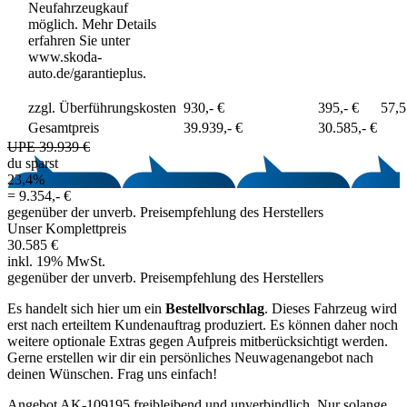
Neufahrzeugkauf
möglich. Mehr Details
erfahren Sie unter
www.skoda-
auto.de/garantieplus.
zzgl. Überführungskosten
930,- €
395,- €
57,
Gesamtpreis
39.939,- €
30.585,- €
UPE 39.939 €
du sparst
23,4%
=
9.354,- €
gegenüber der unverb. Preisempfehlung des Herstellers
Unser Komplettpreis
30.585 €
inkl. 19% MwSt.
gegenüber der unverb. Preisempfehlung des Herstellers
Es handelt sich hier um ein
Bestellvorschlag
. Dieses Fahrzeug wird
erst nach erteiltem Kundenauftrag produziert. Es können daher noch
weitere optionale Extras gegen Aufpreis mitberücksichtigt werden.
Gerne erstellen wir dir ein persönliches Neuwagenangebot nach
deinen Wünschen. Frag uns einfach!
Angebot AK-109195 freibleibend und unverbindlich. Nur solange