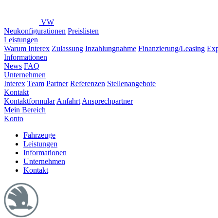
VW
Neukonfigurationen
Preislisten
Leistungen
Warum Interex
Zulassung
Inzahlungnahme
Finanzierung/Leasing
Exp
Informationen
News
FAQ
Unternehmen
Interex
Team
Partner
Referenzen
Stellenangebote
Kontakt
Kontaktformular
Anfahrt
Ansprechpartner
Mein Bereich
Konto
Fahrzeuge
Leistungen
Informationen
Unternehmen
Kontakt