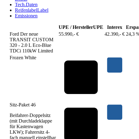
Tech.Daten
Reifenlabel
Label
Emissionen
UPE / Hersteller
UPE
Interex
Erspa
Ford Der neue
55.990,- €
42.390,- €
24,3 
TRANSIT CUSTOM
320 - 2.0 L Eco-Blue
TDCi 110kW Limited
Frozen White
Sitz-Paket 46
Beifahrer-Doppelsitz
(mit Durchladeklappe
für Kastenwagen
LKW); Fahrersitz 4-
fach manuell einstellbar