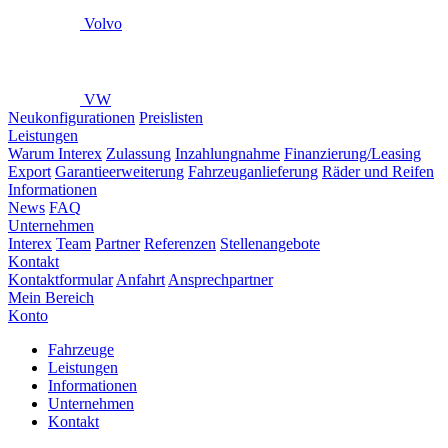
Volvo
VW
Neukonfigurationen
Preislisten
Leistungen
Warum Interex
Zulassung
Inzahlungnahme
Finanzierung/Leasing
Export
Garantieerweiterung
Fahrzeuganlieferung
Räder und Reifen
Informationen
News
FAQ
Unternehmen
Interex
Team
Partner
Referenzen
Stellenangebote
Kontakt
Kontaktformular
Anfahrt
Ansprechpartner
Mein Bereich
Konto
Fahrzeuge
Leistungen
Informationen
Unternehmen
Kontakt