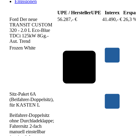
Emissionen
UPE / Hersteller
UPE
Interex
Erspa
Ford Der neue
56.287,- €
41.490,- €
26,3 
TRANSIT CUSTOM
320 - 2.0 L Eco-Blue
TDCi 125kW 8Gg.-
Aut. Trend
Frozen White
Sitz-Paket 6A
(Beifahrer-Doppelsitz),
für KASTEN L
Beifahrer-Doppelsitz
ohne Durchladeklappe;
Fahrersitz 2-fach
manuell einstellbar