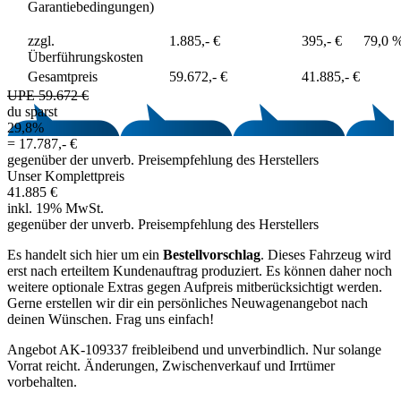
Garantiebedingungen)
zzgl.
1.885,- €
395,- €
79,0 
Überführungskosten
Gesamtpreis
59.672,- €
41.885,- €
UPE 59.672 €
du sparst
29,8%
=
17.787,- €
gegenüber der unverb. Preisempfehlung des Herstellers
Unser Komplettpreis
41.885 €
inkl. 19% MwSt.
gegenüber der unverb. Preisempfehlung des Herstellers
Es handelt sich hier um ein
Bestellvorschlag
. Dieses Fahrzeug wird
erst nach erteiltem Kundenauftrag produziert. Es können daher noch
weitere optionale Extras gegen Aufpreis mitberücksichtigt werden.
Gerne erstellen wir dir ein persönliches Neuwagenangebot nach
deinen Wünschen. Frag uns einfach!
Angebot AK-109337 freibleibend und unverbindlich. Nur solange
Vorrat reicht. Änderungen, Zwischenverkauf und Irrtümer
vorbehalten.