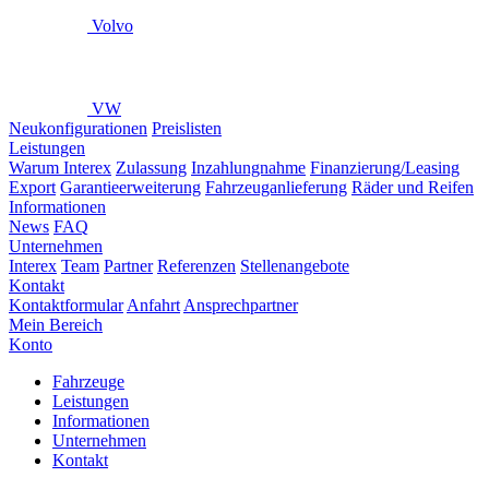
Volvo
VW
Neukonfigurationen
Preislisten
Leistungen
Warum Interex
Zulassung
Inzahlungnahme
Finanzierung/Leasing
Export
Garantieerweiterung
Fahrzeuganlieferung
Räder und Reifen
Informationen
News
FAQ
Unternehmen
Interex
Team
Partner
Referenzen
Stellenangebote
Kontakt
Kontaktformular
Anfahrt
Ansprechpartner
Mein Bereich
Konto
Fahrzeuge
Leistungen
Informationen
Unternehmen
Kontakt