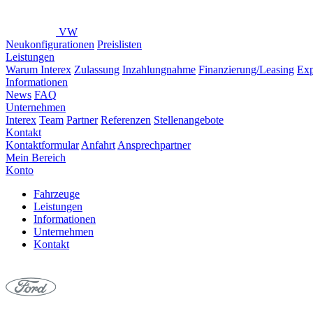
VW
Neukonfigurationen
Preislisten
Leistungen
Warum Interex
Zulassung
Inzahlungnahme
Finanzierung/Leasing
Exp
Informationen
News
FAQ
Unternehmen
Interex
Team
Partner
Referenzen
Stellenangebote
Kontakt
Kontaktformular
Anfahrt
Ansprechpartner
Mein Bereich
Konto
Fahrzeuge
Leistungen
Informationen
Unternehmen
Kontakt