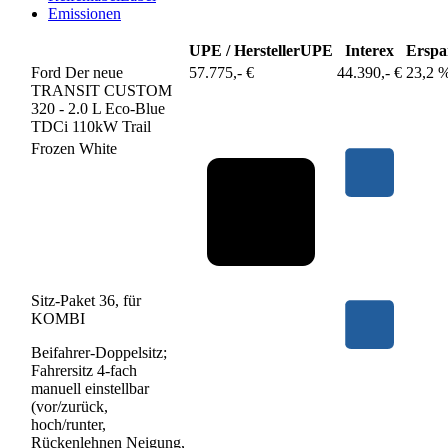
Emissionen
UPE / Hersteller
UPE
Interex
Erspa
Ford Der neue
57.775,- €
44.390,- €
23,2 
TRANSIT CUSTOM
320 - 2.0 L Eco-Blue
TDCi 110kW Trail
Frozen White
Sitz-Paket 36, für
KOMBI
Beifahrer-Doppelsitz;
Fahrersitz 4-fach
manuell einstellbar
(vor/zurück,
hoch/runter,
Rückenlehnen Neigung,