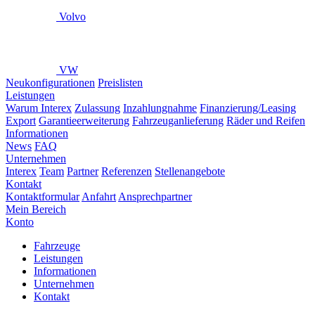
Volvo
VW
Neukonfigurationen
Preislisten
Leistungen
Warum Interex
Zulassung
Inzahlungnahme
Finanzierung/Leasing
Export
Garantieerweiterung
Fahrzeuganlieferung
Räder und Reifen
Informationen
News
FAQ
Unternehmen
Interex
Team
Partner
Referenzen
Stellenangebote
Kontakt
Kontaktformular
Anfahrt
Ansprechpartner
Mein Bereich
Konto
Fahrzeuge
Leistungen
Informationen
Unternehmen
Kontakt