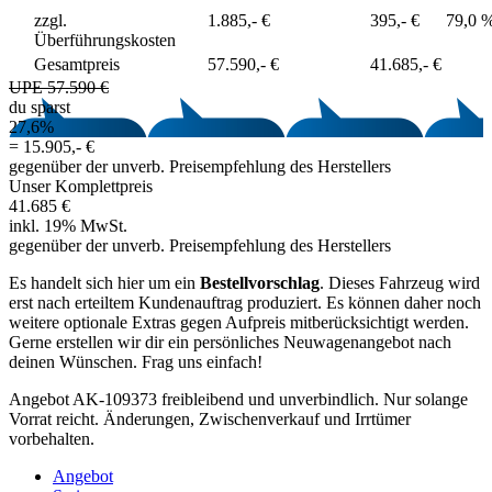
zzgl.
1.885,- €
395,- €
79,0 
Überführungskosten
Gesamtpreis
57.590,- €
41.685,- €
UPE 57.590 €
du sparst
27,6%
=
15.905,- €
gegenüber der unverb. Preisempfehlung des Herstellers
Unser Komplettpreis
41.685 €
inkl. 19% MwSt.
gegenüber der unverb. Preisempfehlung des Herstellers
Es handelt sich hier um ein
Bestellvorschlag
. Dieses Fahrzeug wird
erst nach erteiltem Kundenauftrag produziert. Es können daher noch
weitere optionale Extras gegen Aufpreis mitberücksichtigt werden.
Gerne erstellen wir dir ein persönliches Neuwagenangebot nach
deinen Wünschen. Frag uns einfach!
Angebot AK-109373 freibleibend und unverbindlich. Nur solange
Vorrat reicht. Änderungen, Zwischenverkauf und Irrtümer
vorbehalten.
Angebot