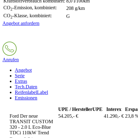
Kraftstoffverbrauch kombiniert:
8,0 l/100km
CO
-Emission, kombiniert:
208 g/km
2
CO
-Klasse, kombiniert:
G
2
Angebot anfordern
Anrufen
Angebot
Serie
Extras
Tech.Daten
Reifenlabel
Label
Emissionen
UPE / Hersteller
UPE
Interex
Erspa
Ford Der neue
54.205,- €
41.290,- €
23,8 
TRANSIT CUSTOM
320 - 2.0 L Eco-Blue
TDCi 110kW Trend