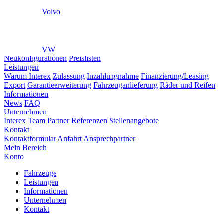
Volvo
VW
Neukonfigurationen
Preislisten
Leistungen
Warum Interex
Zulassung
Inzahlungnahme
Finanzierung/Leasing
Export
Garantieerweiterung
Fahrzeuganlieferung
Räder und Reifen
Informationen
News
FAQ
Unternehmen
Interex
Team
Partner
Referenzen
Stellenangebote
Kontakt
Kontaktformular
Anfahrt
Ansprechpartner
Mein Bereich
Konto
Fahrzeuge
Leistungen
Informationen
Unternehmen
Kontakt