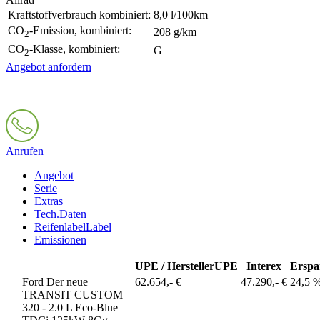
Kraftstoffverbrauch kombiniert:
8,0 l/100km
CO
-Emission, kombiniert:
208 g/km
2
CO
-Klasse, kombiniert:
G
2
Angebot anfordern
Anrufen
Angebot
Serie
Extras
Tech.Daten
Reifenlabel
Label
Emissionen
UPE / Hersteller
UPE
Interex
Erspa
Ford Der neue
62.654,- €
47.290,- €
24,5 
TRANSIT CUSTOM
320 - 2.0 L Eco-Blue