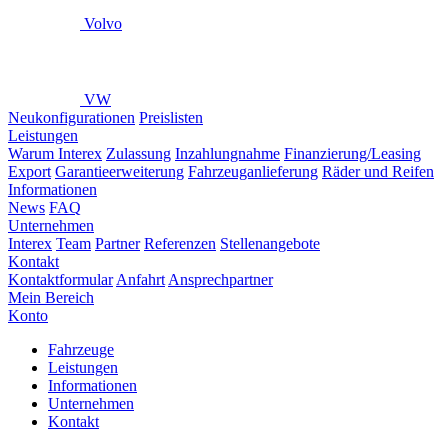
Volvo
VW
Neukonfigurationen
Preislisten
Leistungen
Warum Interex
Zulassung
Inzahlungnahme
Finanzierung/Leasing
Export
Garantieerweiterung
Fahrzeuganlieferung
Räder und Reifen
Informationen
News
FAQ
Unternehmen
Interex
Team
Partner
Referenzen
Stellenangebote
Kontakt
Kontaktformular
Anfahrt
Ansprechpartner
Mein Bereich
Konto
Fahrzeuge
Leistungen
Informationen
Unternehmen
Kontakt