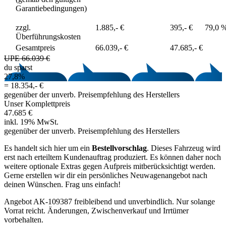
Garantiebedingungen)
zzgl.
1.885,- €
395,- €
79,0 
Überführungskosten
Gesamtpreis
66.039,- €
47.685,- €
UPE 66.039 €
du sparst
27,8%
=
18.354,- €
gegenüber der unverb. Preisempfehlung des Herstellers
Unser Komplettpreis
47.685 €
inkl. 19% MwSt.
gegenüber der unverb. Preisempfehlung des Herstellers
Es handelt sich hier um ein
Bestellvorschlag
. Dieses Fahrzeug wird
erst nach erteiltem Kundenauftrag produziert. Es können daher noch
weitere optionale Extras gegen Aufpreis mitberücksichtigt werden.
Gerne erstellen wir dir ein persönliches Neuwagenangebot nach
deinen Wünschen. Frag uns einfach!
Angebot AK-109387 freibleibend und unverbindlich. Nur solange
Vorrat reicht. Änderungen, Zwischenverkauf und Irrtümer
vorbehalten.