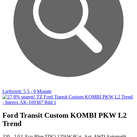
Lieferzeit: 5,5 - 9 Monate
Ford Transit Custom KOMBI PKW L2
Trend
320 - 2.0 L Eco-Blue TDCi 125kW 8Gg.-Aut. AWD Automatik,