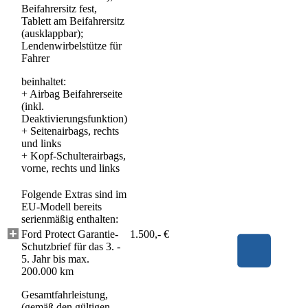
Beifahrersitz fest,
Tablett am Beifahrersitz
(ausklappbar);
Lendenwirbelstütze für
Fahrer
beinhaltet:
+
Airbag Beifahrerseite
(inkl.
Deaktivierungsfunktion)
+
Seitenairbags, rechts
und links
+
Kopf-Schulterairbags,
vorne, rechts und links
Folgende Extras sind im
EU-Modell bereits
serienmäßig enthalten:
Ford Protect Garantie-
1.500,- €
Schutzbrief für das 3. -
5. Jahr bis max.
200.000 km
Gesamtfahrleistung,
(gemäß den gültigen