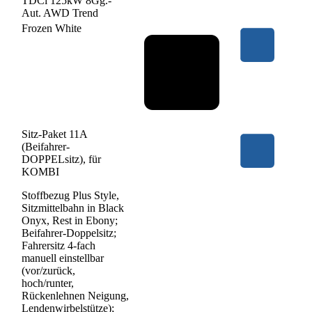
TDCi 125kW 8Gg.-
Aut. AWD Trend
Frozen White
Sitz-Paket 11A
(Beifahrer-
DOPPELsitz), für
KOMBI
Stoffbezug Plus Style,
Sitzmittelbahn in Black
Onyx, Rest in Ebony;
Beifahrer-Doppelsitz;
Fahrersitz 4-fach
manuell einstellbar
(vor/zurück,
hoch/runter,
Rückenlehnen Neigung,
Lendenwirbelstütze);