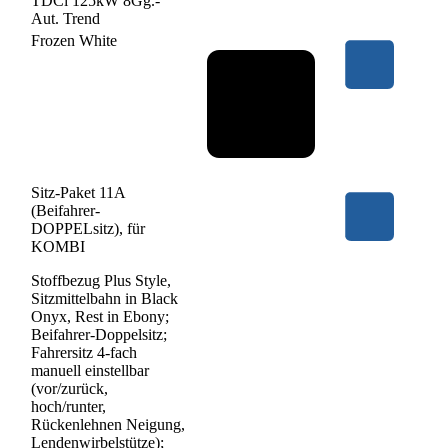
TDCi 125kW 8Gg.-
Aut. Trend
Frozen White
Sitz-Paket 11A
(Beifahrer-
DOPPELsitz), für
KOMBI
Stoffbezug Plus Style,
Sitzmittelbahn in Black
Onyx, Rest in Ebony;
Beifahrer-Doppelsitz;
Fahrersitz 4-fach
manuell einstellbar
(vor/zurück,
hoch/runter,
Rückenlehnen Neigung,
Lendenwirbelstütze);