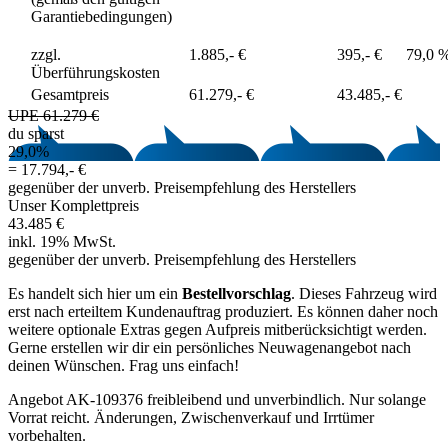
Garantiebedingungen)
zzgl.
1.885,- €
395,- €
79,0 
Überführungskosten
Gesamtpreis
61.279,- €
43.485,- €
UPE 61.279 €
du sparst
29,0%
=
17.794,- €
gegenüber der unverb. Preisempfehlung des Herstellers
Unser Komplettpreis
43.485 €
inkl. 19% MwSt.
gegenüber der unverb. Preisempfehlung des Herstellers
Es handelt sich hier um ein
Bestellvorschlag
. Dieses Fahrzeug wird
erst nach erteiltem Kundenauftrag produziert. Es können daher noch
weitere optionale Extras gegen Aufpreis mitberücksichtigt werden.
Gerne erstellen wir dir ein persönliches Neuwagenangebot nach
deinen Wünschen. Frag uns einfach!
Angebot AK-109376 freibleibend und unverbindlich. Nur solange
Vorrat reicht. Änderungen, Zwischenverkauf und Irrtümer
vorbehalten.