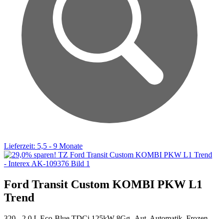
Lieferzeit: 5,5 - 9 Monate
Ford Transit Custom KOMBI PKW L1
Trend
320 - 2.0 L Eco-Blue TDCi 125kW 8Gg.-Aut. Automatik, Frozen