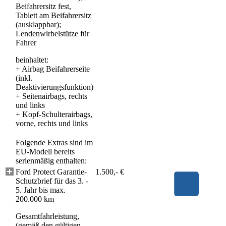
Beifahrersitz fest,
Tablett am Beifahrersitz
(ausklappbar);
Lendenwirbelstütze für
Fahrer
beinhaltet:
+
Airbag Beifahrerseite
(inkl.
Deaktivierungsfunktion)
+
Seitenairbags, rechts
und links
+
Kopf-Schulterairbags,
vorne, rechts und links
Folgende Extras sind im
EU-Modell bereits
serienmäßig enthalten:
Ford Protect Garantie-
1.500,- €
Schutzbrief für das 3. -
5. Jahr bis max.
200.000 km
Gesamtfahrleistung,
(gemäß den gültigen