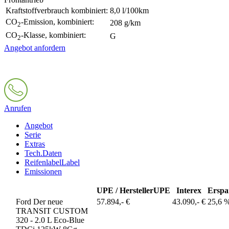
Kraftstoffverbrauch kombiniert:
8,0 l/100km
CO
-Emission, kombiniert:
208 g/km
2
CO
-Klasse, kombiniert:
G
2
Angebot anfordern
Anrufen
Angebot
Serie
Extras
Tech.Daten
Reifenlabel
Label
Emissionen
UPE / Hersteller
UPE
Interex
Erspa
Ford Der neue
57.894,- €
43.090,- €
25,6 
TRANSIT CUSTOM
320 - 2.0 L Eco-Blue