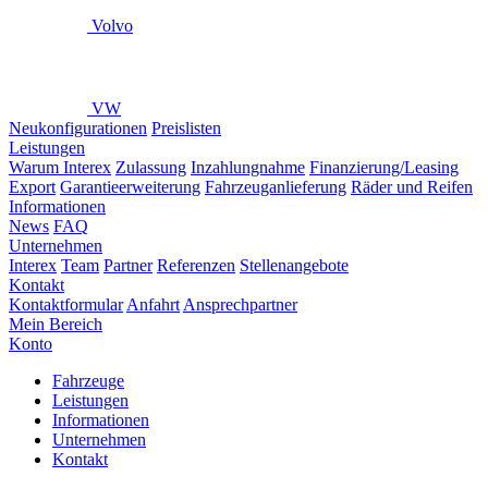
Volvo
VW
Neukonfigurationen
Preislisten
Leistungen
Warum Interex
Zulassung
Inzahlungnahme
Finanzierung/Leasing
Export
Garantieerweiterung
Fahrzeuganlieferung
Räder und Reifen
Informationen
News
FAQ
Unternehmen
Interex
Team
Partner
Referenzen
Stellenangebote
Kontakt
Kontaktformular
Anfahrt
Ansprechpartner
Mein Bereich
Konto
Fahrzeuge
Leistungen
Informationen
Unternehmen
Kontakt