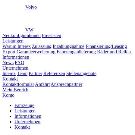
Volvo
VW
Neukonfigurationen
Preislisten
Leistungen
Warum Interex
Zulassung
Inzahlungnahme
Finanzierung/Leasing
Export
Garantieerweiterung
Fahrzeuganlieferung
Räder und Reifen
Informationen
News
FAQ
Unternehmen
Interex
Team
Partner
Referenzen
Stellenangebote
Kontakt
Kontaktformular
Anfahrt
Ansprechpartner
Mein Bereich
Konto
Fahrzeuge
Leistungen
Informationen
Unternehmen
Kontakt