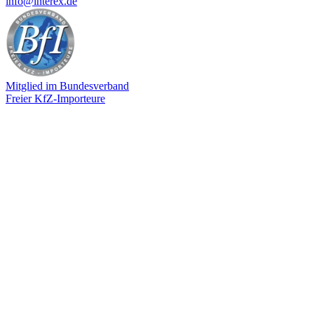
info@interex.de
Mitglied im Bundesverband
Freier KfZ-Importeure