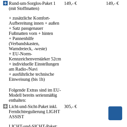
Rund-um-Sorglos-Paket 1
149,- €
149,- €
(mit Stoffmatten)
+ zusätzliche Komfort-
Aufbereitung innen + außen
+ Satz passgenauer
Fußmatten vorn + hinten
+ Pannenhilfe
(Verbandskasten,
Warndreieck, -weste)
+ EU-Norm-
Kennzeichenverstärker 52cm
+ individuelle Einstellungen
am Radio-/Navi
+ ausführliche technische
Einweisung (bis 1h)
Folgende Extras sind im EU-
Modell bereits serienmäßig
enthalten:
Licht-und-Sicht-Paket inkl.
305,- €
Fernlichtregulierung LIGHT
ASSIST
LICHT-und-SICHT-Paket: