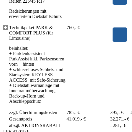
Reifen 225/45 R17
Radsicherungen mit
erweitertem Diebstahlschutz
Technikpaket PARK &
760,- €
COMFORT PLUS (für
Limousine)
beinhaltet:
+
Parklenkassistent
ParkAssist inkl. Parksensoren
vorn + hinten
+
schlüsselloses Schließ- und
Startsystem KEYLESS
ACCESS, mit Safe-Sicherung
+
Diebstahlwarnanlage mit
Innenraumüberwachung,
Back-up-Horn und
Abschleppschutz
zzgl. Überführungskosten
785,- €
395,- €
Gesamtpreis
41.019,- €
32.271,- €
abzgl. AKTIONSRABATT
-
281,- €
UPE 41.019 €