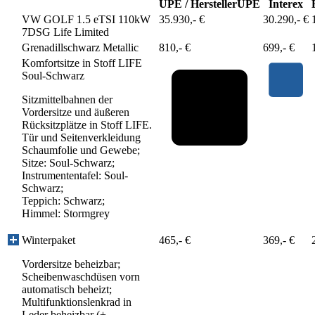
UPE / Hersteller
UPE
Interex
VW GOLF 1.5 eTSI 110kW
35.930,- €
30.290,- €
7DSG Life Limited
Grenadillschwarz Metallic
810,- €
699,- €
Komfortsitze in Stoff LIFE
Soul-Schwarz
Sitzmittelbahnen der
Vordersitze und äußeren
Rücksitzplätze in Stoff LIFE.
Tür und Seitenverkleidung
Schaumfolie und Gewebe;
Sitze: Soul-Schwarz;
Instrumententafel: Soul-
Schwarz;
Teppich: Schwarz;
Himmel: Stormgrey
Winterpaket
465,- €
369,- €
Vordersitze beheizbar;
Scheibenwaschdüsen vorn
automatisch beheizt;
Multifunktionslenkrad in
Leder beheizbar (+