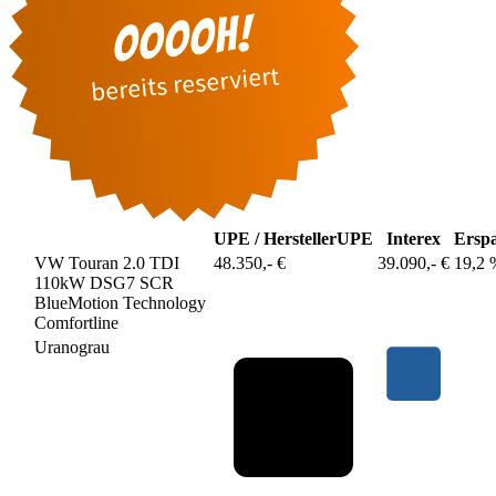
UPE / Hersteller
UPE
Interex
Erspa
VW Touran 2.0 TDI
48.350,- €
39.090,- €
19,2 
110kW DSG7 SCR
BlueMotion Technology
Comfortline
Uranograu