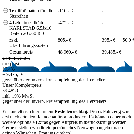
Textilfußmatten für alle
-110,- €
-
Sitzreihen
4 Leichtmetallräder
-475,- €
-
KARLSTAD 6,5Jx16,
Reifen 205/60 R16
zzgl.
805,- €
395,- €
50,9 
Überführungskosten
Gesamtpreis
48.960,- €
39.485,- €
UPE 48.960 €
du sparst
19,4%
=
9.475,- €
gegenüber der unverb. Preisempfehlung des Herstellers
Unser Komplettpreis
39.485 €
inkl. 19% MwSt.
gegenüber der unverb. Preisempfehlung des Herstellers
Es handelt sich hier um ein
Bestellvorschlag
. Dieses Fahrzeug wird
erst nach erteiltem Kundenauftrag produziert. Es können daher noch
weitere optionale Extras gegen Aufpreis mitberücksichtigt werden.
Gerne erstellen wir dir ein persönliches Neuwagenangebot nach
deinen Wünschen. Frag uns einfach!