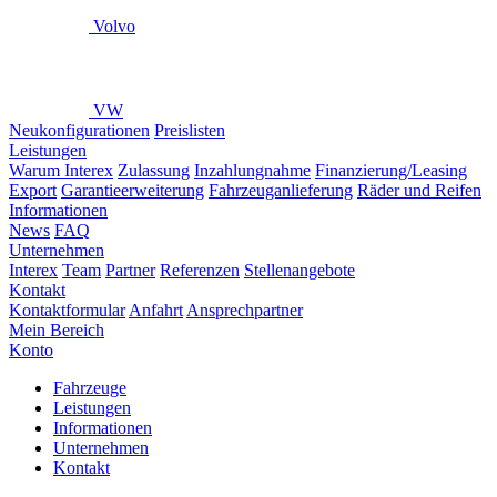
Volvo
VW
Neukonfigurationen
Preislisten
Leistungen
Warum Interex
Zulassung
Inzahlungnahme
Finanzierung/Leasing
Export
Garantieerweiterung
Fahrzeuganlieferung
Räder und Reifen
Informationen
News
FAQ
Unternehmen
Interex
Team
Partner
Referenzen
Stellenangebote
Kontakt
Kontaktformular
Anfahrt
Ansprechpartner
Mein Bereich
Konto
Fahrzeuge
Leistungen
Informationen
Unternehmen
Kontakt