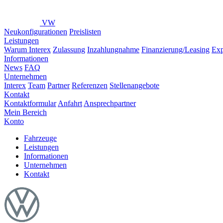
VW
Neukonfigurationen
Preislisten
Leistungen
Warum Interex
Zulassung
Inzahlungnahme
Finanzierung/Leasing
Exp
Informationen
News
FAQ
Unternehmen
Interex
Team
Partner
Referenzen
Stellenangebote
Kontakt
Kontaktformular
Anfahrt
Ansprechpartner
Mein Bereich
Konto
Fahrzeuge
Leistungen
Informationen
Unternehmen
Kontakt