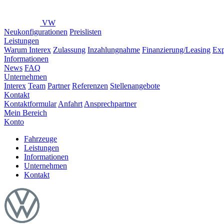
VW
Neukonfigurationen
Preislisten
Leistungen
Warum Interex
Zulassung
Inzahlungnahme
Finanzierung/Leasing
Exp
Informationen
News
FAQ
Unternehmen
Interex
Team
Partner
Referenzen
Stellenangebote
Kontakt
Kontaktformular
Anfahrt
Ansprechpartner
Mein Bereich
Konto
Fahrzeuge
Leistungen
Informationen
Unternehmen
Kontakt