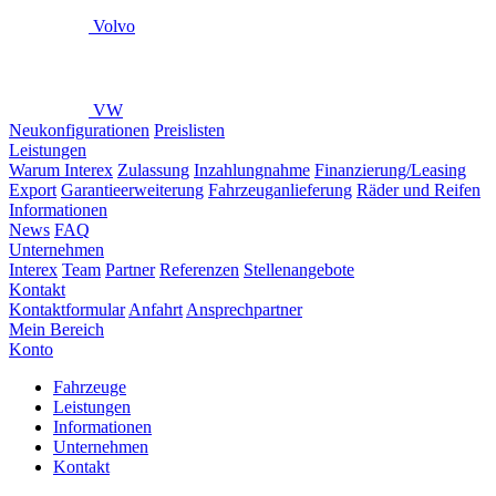
Volvo
VW
Neukonfigurationen
Preislisten
Leistungen
Warum Interex
Zulassung
Inzahlungnahme
Finanzierung/Leasing
Export
Garantieerweiterung
Fahrzeuganlieferung
Räder und Reifen
Informationen
News
FAQ
Unternehmen
Interex
Team
Partner
Referenzen
Stellenangebote
Kontakt
Kontaktformular
Anfahrt
Ansprechpartner
Mein Bereich
Konto
Fahrzeuge
Leistungen
Informationen
Unternehmen
Kontakt