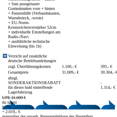
+ Satz passgenauer
Gummimatten vorn + hinten
+ Pannenhilfe (Verbandskasten,
Warndreieck, -weste)
+ EU-Norm-
Kennzeichenverstärker 52cm
+ individuelle Einstellungen am
Radio-/Navi
+ ausführliche technische
Einweisung (bis 1h)
Verzicht auf zusätzliche
deutsche Betriebsanleitungen
zzgl. Überführungskosten
1.100,- €
395,- €
Gesamtpreis
31.009,- €
30.304,- 
abzgl.
SONDERAKTIONSRABATT
-
für dieses bald eintreffende
1.314,- €
Lagerfahrzeug
UPE 31.009 €
du sparst
6,5%
=
2.019,- €
gegenüber der unverb. Preisempfehlung des Herstellers