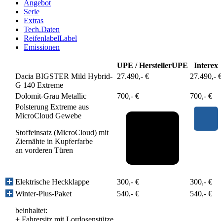
Angebot
Serie
Extras
Tech.Daten
Reifenlabel
Label
Emissionen
UPE / Hersteller
UPE
Interex
Dacia BIGSTER Mild Hybrid-
27.490,- €
27.490,- 
G 140 Extreme
Dolomit-Grau Metallic
700,- €
700,- €
Polsterung Extreme aus
MicroCloud Gewebe
Stoffeinsatz (MicroCloud) mit
Ziernähte in Kupferfarbe
an vorderen Türen
Elektrische Heckklappe
300,- €
300,- €
Winter-Plus-Paket
540,- €
540,- €
beinhaltet:
+
Fahrersitz mit Lordosenstütze