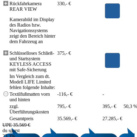
Rückfahrkamera
330,- €
REAR VIEW
Kamerabild im Display
des Radios bzw.
Navigationssystems
zeigt den Bereich hinter
dem Fahrzeug an
Schlüsselloses Schließ-
375,- €
und Startsystem
KEYLESS ACCESS
mit Safe-Sicherung
Im Vergleich zum dt.
Modell LIFE Limited
fehlen folgende Inhalte:
Textilfußmatten vorn
-116,- €
-
und hinten
zzgl.
795,- €
395,- €
50,3 
Überführungskosten
Gesamtpreis
35.569,- €
27.285,- €
UPE 35.569 €
du sparst
23,3%