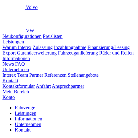
Volvo
VW
Neukonfigurationen
Preislisten
Leistungen
Warum Interex
Zulassung
Inzahlungnahme
Finanzierung/Leasing
Export
Garantieerweiterung
Fahrzeuganlieferung
Räder und Reifen
Informationen
News
FAQ
Unternehmen
Interex
Team
Partner
Referenzen
Stellenangebote
Kontakt
Kontaktformular
Anfahrt
Ansprechpartner
Mein Bereich
Konto
Fahrzeuge
Leistungen
Informationen
Unternehmen
Kontakt