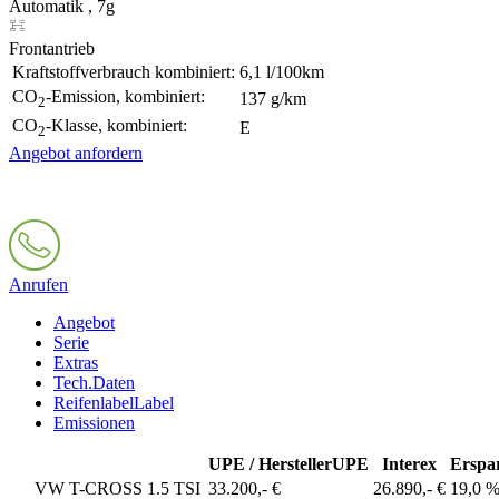
Automatik , 7g
Frontantrieb
Kraftstoffverbrauch kombiniert:
6,1 l/100km
CO
-Emission, kombiniert:
137 g/km
2
CO
-Klasse, kombiniert:
E
2
Angebot anfordern
Anrufen
Angebot
Serie
Extras
Tech.Daten
Reifenlabel
Label
Emissionen
UPE / Hersteller
UPE
Interex
Erspa
VW T-CROSS 1.5 TSI
33.200,- €
26.890,- €
19,0 