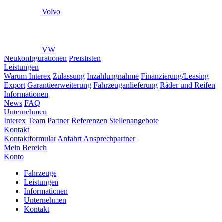
Volvo
VW
Neukonfigurationen
Preislisten
Leistungen
Warum Interex
Zulassung
Inzahlungnahme
Finanzierung/Leasing
Export
Garantieerweiterung
Fahrzeuganlieferung
Räder und Reifen
Informationen
News
FAQ
Unternehmen
Interex
Team
Partner
Referenzen
Stellenangebote
Kontakt
Kontaktformular
Anfahrt
Ansprechpartner
Mein Bereich
Konto
Fahrzeuge
Leistungen
Informationen
Unternehmen
Kontakt