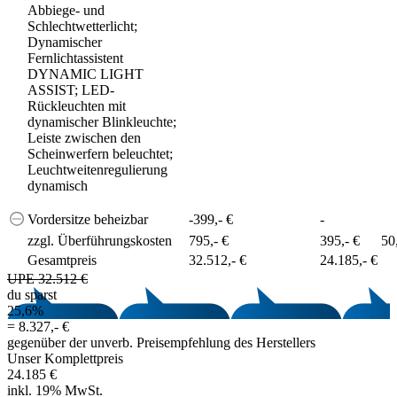
Abbiege- und
Schlechtwetterlicht;
Dynamischer
Fernlichtassistent
DYNAMIC LIGHT
ASSIST; LED-
Rückleuchten mit
dynamischer Blinkleuchte;
Leiste zwischen den
Scheinwerfern beleuchtet;
Leuchtweitenregulierung
dynamisch
Vordersitze beheizbar
-399,- €
-
zzgl. Überführungskosten
795,- €
395,- €
50
Gesamtpreis
32.512,- €
24.185,- €
UPE 32.512 €
du sparst
25,6%
=
8.327,- €
gegenüber der unverb. Preisempfehlung des Herstellers
Unser Komplettpreis
24.185 €
inkl. 19% MwSt.