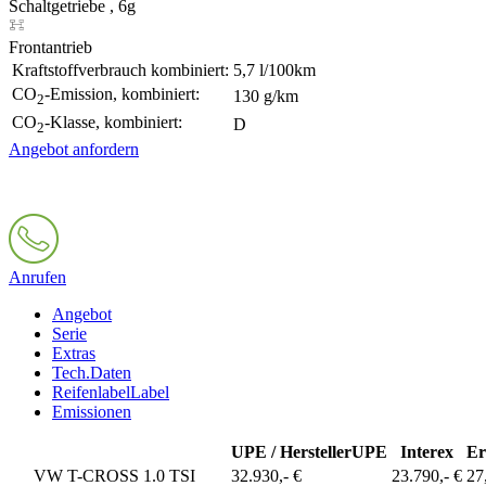
Schaltgetriebe , 6g
Frontantrieb
Kraftstoffverbrauch kombiniert:
5,7 l/100km
CO
-Emission, kombiniert:
130 g/km
2
CO
-Klasse, kombiniert:
D
2
Angebot anfordern
Anrufen
Angebot
Serie
Extras
Tech.Daten
Reifenlabel
Label
Emissionen
UPE / Hersteller
UPE
Interex
Er
VW T-CROSS 1.0 TSI
32.930,- €
23.790,- €
27