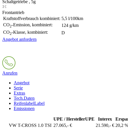
Schaltgetriebe , 5g
Frontantrieb
Kraftstoffverbrauch kombiniert:
5,5 l/100km
CO
-Emission, kombiniert:
124 g/km
2
CO
-Klasse, kombiniert:
D
2
Angebot anfordern
Anrufen
Angebot
Serie
Extras
Tech.Daten
Reifenlabel
Label
Emissionen
UPE / Hersteller
UPE
Interex
Erspa
VW T-CROSS 1.0 TSI
27.065,- €
21.590,- €
20,2 