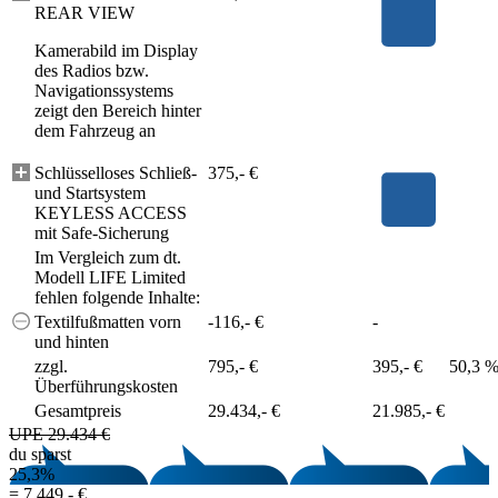
REAR VIEW
Kamerabild im Display
des Radios bzw.
Navigationssystems
zeigt den Bereich hinter
dem Fahrzeug an
Schlüsselloses Schließ-
375,- €
und Startsystem
KEYLESS ACCESS
mit Safe-Sicherung
Im Vergleich zum dt.
Modell LIFE Limited
fehlen folgende Inhalte:
Textilfußmatten vorn
-116,- €
-
und hinten
zzgl.
795,- €
395,- €
50,3 
Überführungskosten
Gesamtpreis
29.434,- €
21.985,- €
UPE 29.434 €
du sparst
25,3%
=
7.449,- €