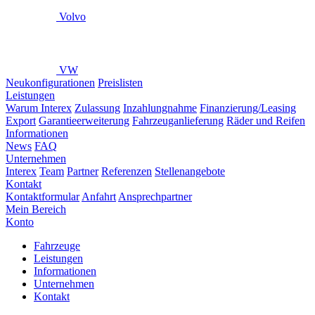
Volvo
VW
Neukonfigurationen
Preislisten
Leistungen
Warum Interex
Zulassung
Inzahlungnahme
Finanzierung/Leasing
Export
Garantieerweiterung
Fahrzeuganlieferung
Räder und Reifen
Informationen
News
FAQ
Unternehmen
Interex
Team
Partner
Referenzen
Stellenangebote
Kontakt
Kontaktformular
Anfahrt
Ansprechpartner
Mein Bereich
Konto
Fahrzeuge
Leistungen
Informationen
Unternehmen
Kontakt