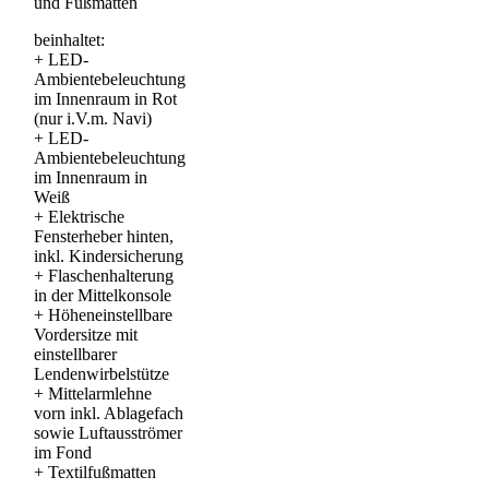
und Fußmatten
beinhaltet:
+
LED-
Ambientebeleuchtung
im Innenraum in Rot
(nur i.V.m. Navi)
+
LED-
Ambientebeleuchtung
im Innenraum in
Weiß
+
Elektrische
Fensterheber hinten,
inkl. Kindersicherung
+
Flaschenhalterung
in der Mittelkonsole
+
Höheneinstellbare
Vordersitze mit
einstellbarer
Lendenwirbelstütze
+
Mittelarmlehne
vorn inkl. Ablagefach
sowie Luftausströmer
im Fond
+
Textilfußmatten