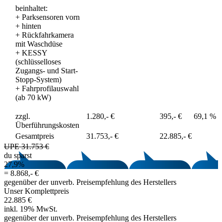
beinhaltet:
+
Parksensoren vorn
+ hinten
+
Rückfahrkamera
mit Waschdüse
+
KESSY
(schlüsselloses
Zugangs- und Start-
Stopp-System)
+
Fahrprofilauswahl
(ab 70 kW)
zzgl.
1.280,- €
395,- €
69,1 %
Überführungskosten
Gesamtpreis
31.753,- €
22.885,- €
UPE 31.753 €
du sparst
27,9%
=
8.868,- €
gegenüber der unverb. Preisempfehlung des Herstellers
Unser Komplettpreis
22.885 €
inkl. 19% MwSt.
gegenüber der unverb. Preisempfehlung des Herstellers