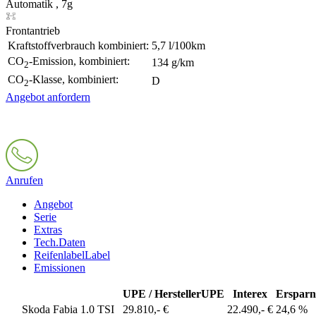
Automatik , 7g
Frontantrieb
Kraftstoffverbrauch kombiniert:
5,7 l/100km
CO
-Emission, kombiniert:
134 g/km
2
CO
-Klasse, kombiniert:
D
2
Angebot anfordern
Anrufen
Angebot
Serie
Extras
Tech.Daten
Reifenlabel
Label
Emissionen
UPE / Hersteller
UPE
Interex
Ersparn
Skoda Fabia 1.0 TSI
29.810,- €
22.490,- €
24,6 %