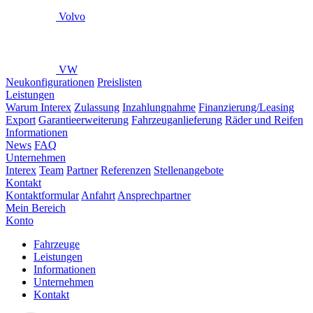
Volvo
VW
Neukonfigurationen
Preislisten
Leistungen
Warum Interex
Zulassung
Inzahlungnahme
Finanzierung/Leasing
Export
Garantieerweiterung
Fahrzeuganlieferung
Räder und Reifen
Informationen
News
FAQ
Unternehmen
Interex
Team
Partner
Referenzen
Stellenangebote
Kontakt
Kontaktformular
Anfahrt
Ansprechpartner
Mein Bereich
Konto
Fahrzeuge
Leistungen
Informationen
Unternehmen
Kontakt