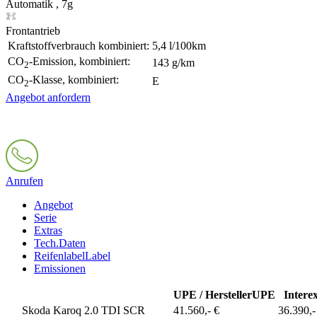
Automatik , 7g
Frontantrieb
Kraftstoffverbrauch kombiniert:
5,4 l/100km
CO
-Emission, kombiniert:
143 g/km
2
CO
-Klasse, kombiniert:
E
2
Angebot anfordern
Anrufen
Angebot
Serie
Extras
Tech.Daten
Reifenlabel
Label
Emissionen
UPE / Hersteller
UPE
Intere
Skoda Karoq 2.0 TDI SCR
41.560,- €
36.390,-