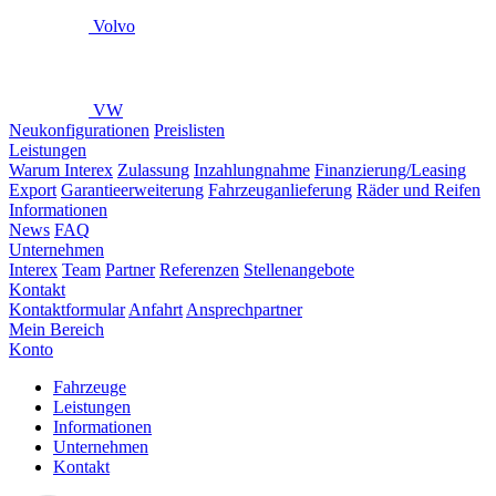
Volvo
VW
Neukonfigurationen
Preislisten
Leistungen
Warum Interex
Zulassung
Inzahlungnahme
Finanzierung/Leasing
Export
Garantieerweiterung
Fahrzeuganlieferung
Räder und Reifen
Informationen
News
FAQ
Unternehmen
Interex
Team
Partner
Referenzen
Stellenangebote
Kontakt
Kontaktformular
Anfahrt
Ansprechpartner
Mein Bereich
Konto
Fahrzeuge
Leistungen
Informationen
Unternehmen
Kontakt