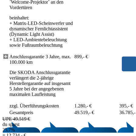
´Welcome-Projektor´ an den
Vordertüren
beinhaltet:
+
Matrix-LED-Scheinwerfer und
dynamischer Fernlichtassistent
(Dynamic Light Assist)
+
LED-Ambientebeleuchtung
sowie Fußraumbeleuchtung
Anschlussgarantie 3 Jahre, max.
899,- €
100.000 km
Die SKODA Anschlussgarantie
verlängert die 2-jährige
Herstellergarantie auf insgesamt
5 Jahre bei der angegebenen
maximalen Laufleistung
zzgl. Überführungskosten
1.280,- €
395,- €
Gesamtpreis
49.519,- €
36.785,-
UPE 49.519 €
du sparst
25,7%
=
12.734,- €