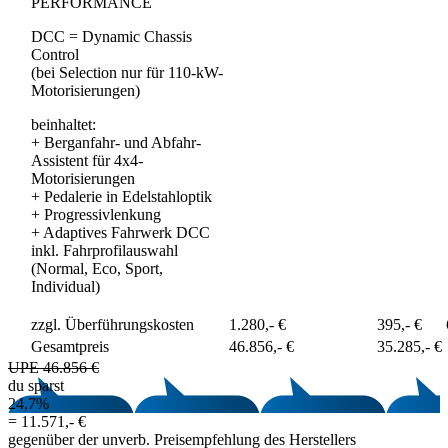
PERFORMANCE
DCC = Dynamic Chassis
Control
(bei Selection nur für 110-kW-
Motorisierungen)
beinhaltet:
+
Berganfahr- und Abfahr-
Assistent für 4x4-
Motorisierungen
+
Pedalerie in Edelstahloptik
+
Progressivlenkung
+
Adaptives Fahrwerk DCC
inkl. Fahrprofilauswahl
(Normal, Eco, Sport,
Individual)
zzgl. Überführungskosten
1.280,- €
395,- €
Gesamtpreis
46.856,- €
35.285,- €
UPE 46.856 €
du sparst
24,7%
=
11.571,- €
gegenüber der unverb. Preisempfehlung des Herstellers