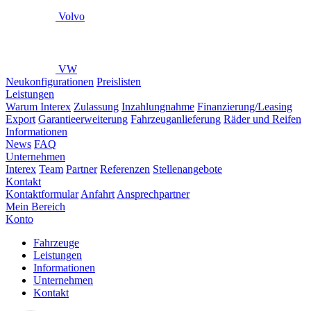
Volvo
VW
Neukonfigurationen
Preislisten
Leistungen
Warum Interex
Zulassung
Inzahlungnahme
Finanzierung/Leasing
Export
Garantieerweiterung
Fahrzeuganlieferung
Räder und Reifen
Informationen
News
FAQ
Unternehmen
Interex
Team
Partner
Referenzen
Stellenangebote
Kontakt
Kontaktformular
Anfahrt
Ansprechpartner
Mein Bereich
Konto
Fahrzeuge
Leistungen
Informationen
Unternehmen
Kontakt