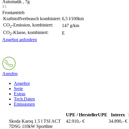
Automatik , 7g
Frontantrieb
Kraftstoffverbrauch kombiniert:
6,5 l/100km
CO
-Emission, kombiniert:
147 g/km
2
CO
-Klasse, kombiniert:
E
2
Angebot anfordern
Anrufen
Angebot
Serie
Extras
Tech.Daten
Emissionen
UPE / Hersteller
UPE
Interex
Skoda Karoq 1.5 l TSI ACT
42.910,- €
34.890,- €
7DSG 110kW Sportline