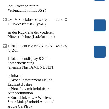
(bei Selection nur in
Verbindung mit KESSY)
230-V-Steckdose sowie ein
220,- €
USB-Anschluss (Typ-C)
an der Rückseite der vorderen
Mittelarmlehne (Ladefunktion)
Infotainment NAVIGATION
450,- €
(8-Zoll)
Infotainmentdisplay 8-Zoll,
Sprachbedienung
(ehemals Navi AMUNDSEN)
beinhaltet:
+
Skoda Infotainment Online,
Laufzeit 3 Jahre
+
Phonebox mit induktiver
Aufladefunktion
+
SmartLink sowie Wireless
SmartLink (Android Auto und
Apple CarPlay)