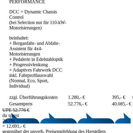
PERFORMANCE
DCC = Dynamic Chassis
Control
(bei Selection nur für 110-kW-
Motorisierungen)
beinhaltet:
+
Berganfahr- und Abfahr-
Assistent für 4x4-
Motorisierungen
+
Pedalerie in Edelstahloptik
+
Progressivlenkung
+
Adaptives Fahrwerk DCC
inkl. Fahrprofilauswahl
(Normal, Eco, Sport,
Individual)
zzgl. Überführungskosten
1.280,- €
395,- €
Gesamtpreis
52.776,- €
40.085,- €
UPE 52.776 €
du sparst
24,1%
=
12.691,- €
gegenüber der unverb. Preisempfehlung des Herstellers