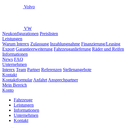
Volvo
VW
Neukonfigurationen
Preislisten
Leistungen
Warum Interex
Zulassung
Inzahlungnahme
Finanzierung/Leasing
Export
Garantieerweiterung
Fahrzeuganlieferung
Räder und Reifen
Informationen
News
FAQ
Unternehmen
Interex
Team
Partner
Referenzen
Stellenangebote
Kontakt
Kontaktformular
Anfahrt
Ansprechpartner
Mein Bereich
Konto
Fahrzeuge
Leistungen
Informationen
Unternehmen
Kontakt