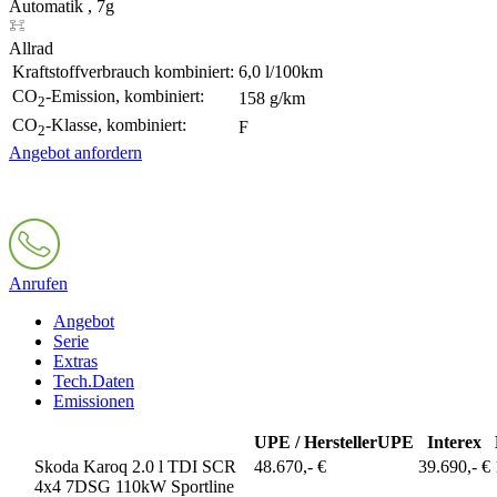
Automatik , 7g
Allrad
Kraftstoffverbrauch kombiniert:
6,0 l/100km
CO
-Emission, kombiniert:
158 g/km
2
CO
-Klasse, kombiniert:
F
2
Angebot anfordern
Anrufen
Angebot
Serie
Extras
Tech.Daten
Emissionen
UPE / Hersteller
UPE
Interex
Skoda Karoq 2.0 l TDI SCR
48.670,- €
39.690,- €
4x4 7DSG 110kW Sportline