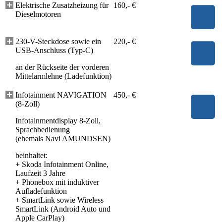
Elektrische Zusatzheizung für
160,- €
Dieselmotoren
230-V-Steckdose sowie ein
220,- €
USB-Anschluss (Typ-C)
an der Rückseite der vorderen
Mittelarmlehne (Ladefunktion)
Infotainment NAVIGATION
450,- €
(8-Zoll)
Infotainmentdisplay 8-Zoll,
Sprachbedienung
(ehemals Navi AMUNDSEN)
beinhaltet:
+
Skoda Infotainment Online,
Laufzeit 3 Jahre
+
Phonebox mit induktiver
Aufladefunktion
+
SmartLink sowie Wireless
SmartLink (Android Auto und
Apple CarPlay)