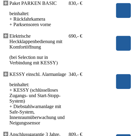
Paket PARKEN BASIC
830,- €
beinhaltet:
+
Rückfahrkamera
+
Parksensoren vorne
Elektrische
690,- €
Heckklappenbedienung mit
Komfortöffnung
(bei Selection nur in
Verbindung mit KESSY)
KESSY einschl. Alarmanlage
340,- €
beinhaltet:
+
KESSY (schlüsselloses
Zugangs- und Start-Stopp-
System)
+
Diebstahlwarnanlage mit
Safe-System,
Innenraumüberwachung und
Neigungssensor
Anschlussgarantie 3 Jahre,
809,- €