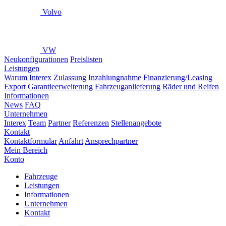
Volvo
VW
Neukonfigurationen
Preislisten
Leistungen
Warum Interex
Zulassung
Inzahlungnahme
Finanzierung/Leasing
Export
Garantieerweiterung
Fahrzeuganlieferung
Räder und Reifen
Informationen
News
FAQ
Unternehmen
Interex
Team
Partner
Referenzen
Stellenangebote
Kontakt
Kontaktformular
Anfahrt
Ansprechpartner
Mein Bereich
Konto
Fahrzeuge
Leistungen
Informationen
Unternehmen
Kontakt