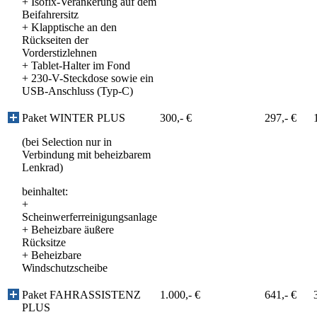
+
Isofix-Verankerung auf dem
Beifahrersitz
+
Klapptische an den
Rückseiten der
Vorderstizlehnen
+
Tablet-Halter im Fond
+
230-V-Steckdose sowie ein
USB-Anschluss (Typ-C)
Paket WINTER PLUS
300,- €
297,- €
(bei Selection nur in
Verbindung mit beheizbarem
Lenkrad)
beinhaltet:
+
Scheinwerferreinigungsanlage
+
Beheizbare äußere
Rücksitze
+
Beheizbare
Windschutzscheibe
Paket FAHRASSISTENZ
1.000,- €
641,- €
PLUS