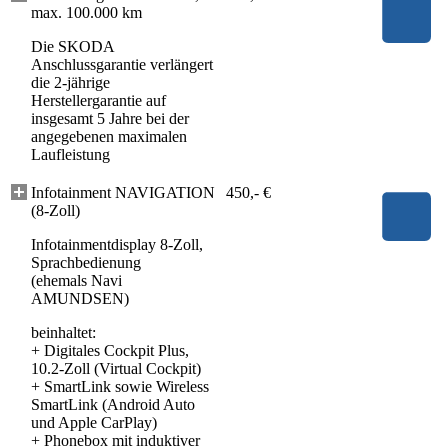
max. 100.000 km
Die SKODA
Anschlussgarantie verlängert
die 2-jährige
Herstellergarantie auf
insgesamt 5 Jahre bei der
angegebenen maximalen
Laufleistung
Infotainment NAVIGATION
450,- €
(8-Zoll)
Infotainmentdisplay 8-Zoll,
Sprachbedienung
(ehemals Navi
AMUNDSEN)
beinhaltet:
+
Digitales Cockpit Plus,
10.2-Zoll (Virtual Cockpit)
+
SmartLink sowie Wireless
SmartLink (Android Auto
und Apple CarPlay)
+
Phonebox mit induktiver