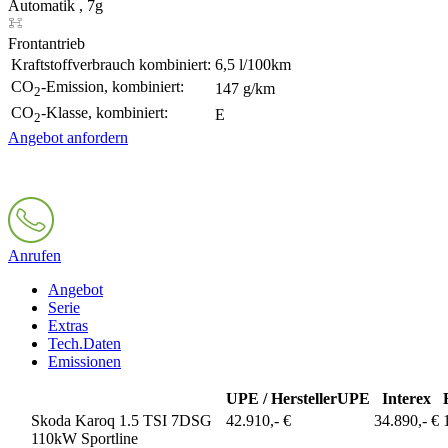
Automatik , 7g
Frontantrieb
Kraftstoffverbrauch kombiniert:
6,5 l/100km
CO
-Emission, kombiniert:
147 g/km
2
CO
-Klasse, kombiniert:
E
2
Angebot anfordern
Anrufen
Angebot
Serie
Extras
Tech.Daten
Emissionen
UPE / Hersteller
UPE
Interex
Skoda Karoq 1.5 TSI 7DSG
42.910,- €
34.890,- €
110kW Sportline