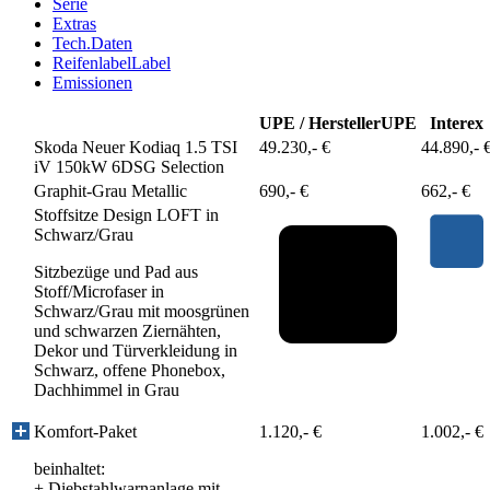
Serie
Extras
Tech.Daten
Reifenlabel
Label
Emissionen
UPE / Hersteller
UPE
Interex
Skoda Neuer Kodiaq 1.5 TSI
49.230,- €
44.890,- 
iV 150kW 6DSG Selection
Graphit-Grau Metallic
690,- €
662,- €
Stoffsitze Design LOFT in
Schwarz/Grau
Sitzbezüge und Pad aus
Stoff/Microfaser in
Schwarz/Grau mit moosgrünen
und schwarzen Ziernähten,
Dekor und Türverkleidung in
Schwarz, offene Phonebox,
Dachhimmel in Grau
Komfort-Paket
1.120,- €
1.002,- €
beinhaltet:
+
Diebstahlwarnanlage mit