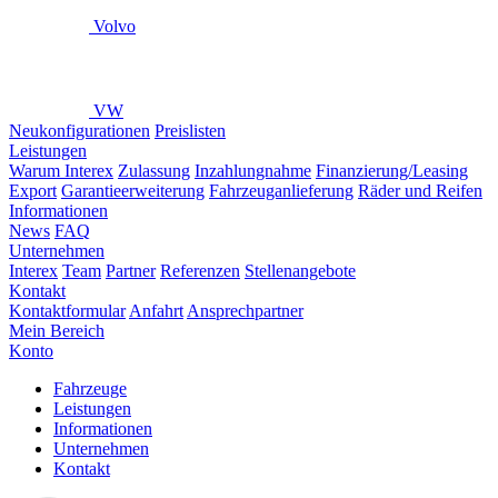
Volvo
VW
Neukonfigurationen
Preislisten
Leistungen
Warum Interex
Zulassung
Inzahlungnahme
Finanzierung/Leasing
Export
Garantieerweiterung
Fahrzeuganlieferung
Räder und Reifen
Informationen
News
FAQ
Unternehmen
Interex
Team
Partner
Referenzen
Stellenangebote
Kontakt
Kontaktformular
Anfahrt
Ansprechpartner
Mein Bereich
Konto
Fahrzeuge
Leistungen
Informationen
Unternehmen
Kontakt