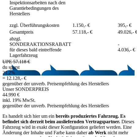
Inspektionsarbeiten nach den
Garantiebedingungen des
Herstellers
zzgl. Überführungskosten
1.150,- €
395,- €
Gesamtpreis
57.118,- €
49.026,- 
abzgl.
SONDERAKTIONSRABATT
-
für dieses bald eintreffende
4.036,- €
Lagerfahrzeug
UPE 57.118 €
du sparst
21,2%
=
12.128,- €
gegenüber der unverb. Preisempfehlung des Herstellers
Unser SONDERPREIS
44.990 €
inkl. 19% MwSt.
gegenüber der unverb. Preisempfehlung des Herstellers
Es handelt sich hier um ein
bereits produziertes Fahrzeug. Es
befindet sich derzeit beim ausliefernden Vertragspartner.
Dieses
Fahrzeug wird in exakt dieser Konfiguration geliefert werden. Eine
Änderung der Inhalte und Farbe kann daher
ab Werk
nicht mehr