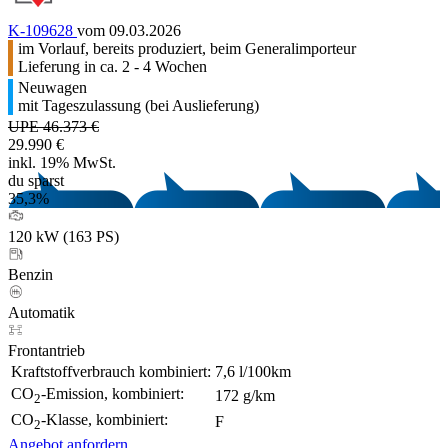
K-109628
vom 09.03.2026
im Vorlauf, bereits produziert, beim Generalimporteur
Lieferung in ca. 2 - 4 Wochen
Neuwagen
mit Tageszulassung (bei Auslieferung)
UPE 46.373 €
29.990 €
inkl. 19% MwSt.
du sparst
35,3%
120 kW (163 PS)
Benzin
Automatik
Frontantrieb
Kraftstoffverbrauch kombiniert:
7,6 l/100km
CO
-Emission, kombiniert:
172 g/km
2
CO
-Klasse, kombiniert:
F
2
Angebot anfordern