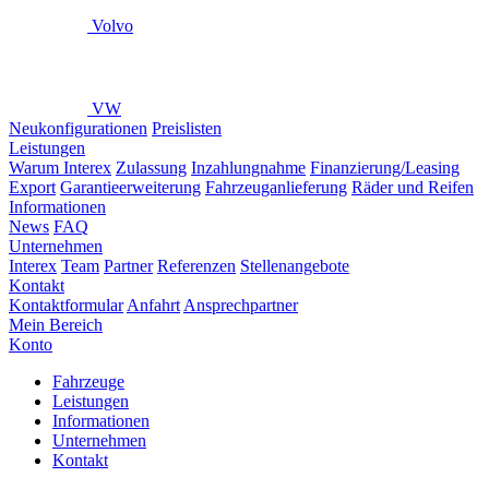
Volvo
VW
Neukonfigurationen
Preislisten
Leistungen
Warum Interex
Zulassung
Inzahlungnahme
Finanzierung/Leasing
Export
Garantieerweiterung
Fahrzeuganlieferung
Räder und Reifen
Informationen
News
FAQ
Unternehmen
Interex
Team
Partner
Referenzen
Stellenangebote
Kontakt
Kontaktformular
Anfahrt
Ansprechpartner
Mein Bereich
Konto
Fahrzeuge
Leistungen
Informationen
Unternehmen
Kontakt