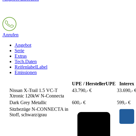
Anrufen
Angebot
Serie
Extras
Tech.Daten
Reifenlabel
Label
Emissionen
UPE / Hersteller
UPE
Interex
Nissan X-Trail 1.5 VC-T
43.790,- €
33.690,- 
Xtronic 120kW N-Connecta
Dark Grey Metallic
600,- €
599,- €
Sitzbezüge N-CONNECTA in
Stoff, schwarz/grau