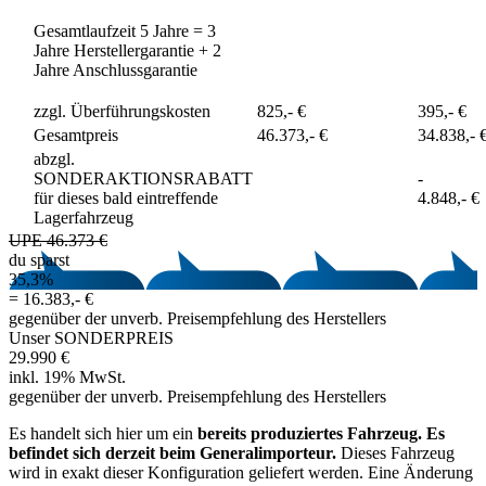
Gesamtlaufzeit 5 Jahre = 3
Jahre Herstellergarantie + 2
Jahre Anschlussgarantie
zzgl. Überführungskosten
825,- €
395,- €
Gesamtpreis
46.373,- €
34.838,- 
abzgl.
SONDERAKTIONSRABATT
-
für dieses bald eintreffende
4.848,- €
Lagerfahrzeug
UPE 46.373 €
du sparst
35,3%
=
16.383,- €
gegenüber der unverb. Preisempfehlung des Herstellers
Unser SONDERPREIS
29.990 €
inkl. 19% MwSt.
gegenüber der unverb. Preisempfehlung des Herstellers
Es handelt sich hier um ein
bereits produziertes Fahrzeug. Es
befindet sich derzeit beim Generalimporteur.
Dieses Fahrzeug
wird in exakt dieser Konfiguration geliefert werden. Eine Änderung