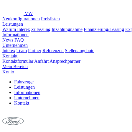
VW
Neukonfigurationen
Preislisten
Leistungen
Warum Interex
Zulassung
Inzahlungnahme
Finanzierung/Leasing
Exp
Informationen
News
FAQ
Unternehmen
Interex
Team
Partner
Referenzen
Stellenangebote
Kontakt
Kontaktformular
Anfahrt
Ansprechpartner
Mein Bereich
Konto
Fahrzeuge
Leistungen
Informationen
Unternehmen
Kontakt