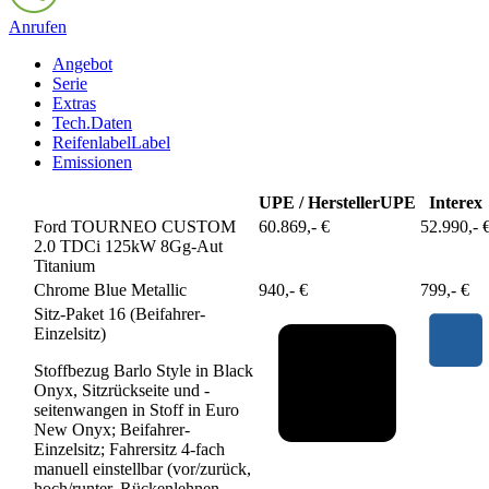
Anrufen
Angebot
Serie
Extras
Tech.Daten
Reifenlabel
Label
Emissionen
UPE / Hersteller
UPE
Interex
Ford TOURNEO CUSTOM
60.869,- €
52.990,- 
2.0 TDCi 125kW 8Gg-Aut
Titanium
Chrome Blue Metallic
940,- €
799,- €
Sitz-Paket 16 (Beifahrer-
Einzelsitz)
Stoffbezug Barlo Style in Black
Onyx, Sitzrückseite und -
seitenwangen in Stoff in Euro
New Onyx; Beifahrer-
Einzelsitz; Fahrersitz 4-fach
manuell einstellbar (vor/zurück,
hoch/runter, Rückenlehnen