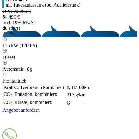
mit Tageszulassung (bei Auslieferung)
UPE 70.266 €
54.490 €
inkl. 19% MwSt.
du sparst
22,5%
125 kW (170 PS)
Diesel
Automatik , 8g
Frontantrieb
Kraftstoffverbrauch kombiniert:
8,3 l/100km
CO
-Emission, kombiniert:
217 g/km
2
CO
-Klasse, kombiniert:
G
2
Angebot anfordern