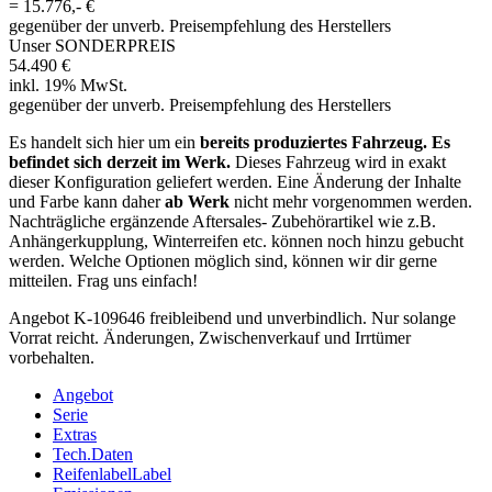
=
15.776,- €
gegenüber der unverb. Preisempfehlung des Herstellers
Unser SONDERPREIS
54.490 €
inkl. 19% MwSt.
gegenüber der unverb. Preisempfehlung des Herstellers
Es handelt sich hier um ein
bereits produziertes Fahrzeug. Es
befindet sich derzeit im Werk.
Dieses Fahrzeug wird in exakt
dieser Konfiguration geliefert werden. Eine Änderung der Inhalte
und Farbe kann daher
ab Werk
nicht mehr vorgenommen werden.
Nachträgliche ergänzende Aftersales‐ Zubehörartikel wie z.B.
Anhängerkupplung, Winterreifen etc. können noch hinzu gebucht
werden. Welche Optionen möglich sind, können wir dir gerne
mitteilen. Frag uns einfach!
Angebot K-109646 freibleibend und unverbindlich. Nur solange
Vorrat reicht. Änderungen, Zwischenverkauf und Irrtümer
vorbehalten.
Angebot
Serie
Extras
Tech.Daten
Reifenlabel
Label