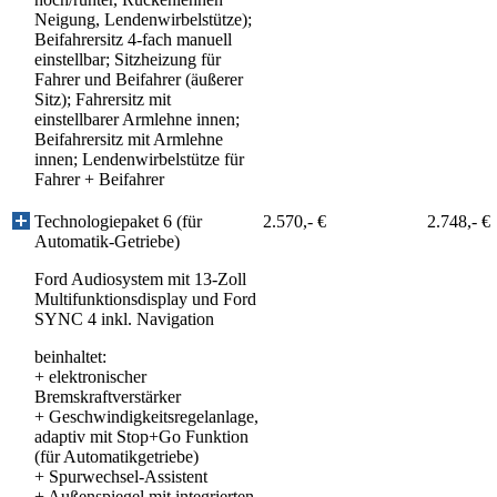
Neigung, Lendenwirbelstütze);
Beifahrersitz 4-fach manuell
einstellbar; Sitzheizung für
Fahrer und Beifahrer (äußerer
Sitz); Fahrersitz mit
einstellbarer Armlehne innen;
Beifahrersitz mit Armlehne
innen; Lendenwirbelstütze für
Fahrer + Beifahrer
Technologiepaket 6 (für
2.570,- €
2.748,- €
Automatik-Getriebe)
Ford Audiosystem mit 13-Zoll
Multifunktionsdisplay und Ford
SYNC 4 inkl. Navigation
beinhaltet:
+
elektronischer
Bremskraftverstärker
+
Geschwindigkeitsregelanlage,
adaptiv mit Stop+Go Funktion
(für Automatikgetriebe)
+
Spurwechsel-Assistent
+
Außenspiegel mit integrierten