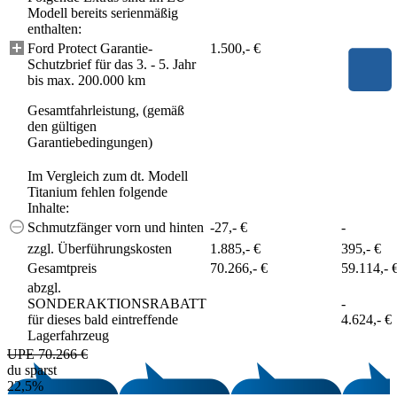
Modell bereits serienmäßig
enthalten:
Ford Protect Garantie-
1.500,- €
Schutzbrief für das 3. - 5. Jahr
bis max. 200.000 km
Gesamtfahrleistung, (gemäß
den gültigen
Garantiebedingungen)
Im Vergleich zum dt. Modell
Titanium fehlen folgende
Inhalte:
Schmutzfänger vorn und hinten
-27,- €
-
zzgl. Überführungskosten
1.885,- €
395,- €
Gesamtpreis
70.266,- €
59.114,- 
abzgl.
SONDERAKTIONSRABATT
-
für dieses bald eintreffende
4.624,- €
Lagerfahrzeug
UPE 70.266 €
du sparst
22,5%