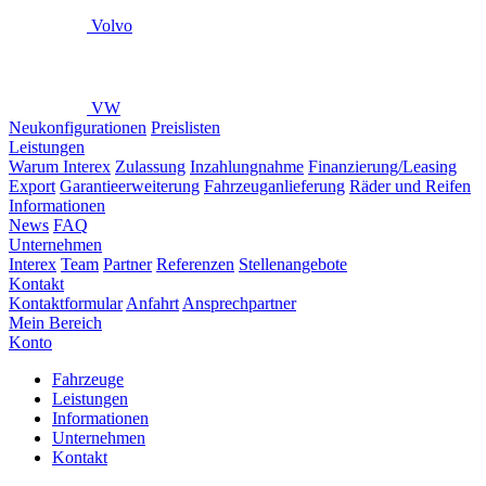
Volvo
VW
Neukonfigurationen
Preislisten
Leistungen
Warum Interex
Zulassung
Inzahlungnahme
Finanzierung/Leasing
Export
Garantieerweiterung
Fahrzeuganlieferung
Räder und Reifen
Informationen
News
FAQ
Unternehmen
Interex
Team
Partner
Referenzen
Stellenangebote
Kontakt
Kontaktformular
Anfahrt
Ansprechpartner
Mein Bereich
Konto
Fahrzeuge
Leistungen
Informationen
Unternehmen
Kontakt