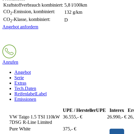
Kraftstoffverbrauch kombiniert:
5,8 l/100km
CO
-Emission, kombiniert:
132 g/km
2
CO
-Klasse, kombiniert:
D
2
Angebot anfordern
Anrufen
Angebot
Serie
Extras
Tech.Daten
Reifenlabel
Label
Emissionen
UPE / Hersteller
UPE
Interex
Er
VW Taigo 1.5 TSI 110kW
36.555,- €
26.990,- €
26
7DSG R-Line Limited
Pure White
375,- €