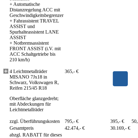
+
Automatische
Distanzregelung ACC mit
Geschwindigkeitsbegrenzer
+
Fahrassistent TRAVEL
ASSIST und
Spurhalteassistent LANE
ASSIST
+
Notbremsassistent
FRONT ASSIST (i.V. mit
ACC Schaltgetriebe bis
210 km/h)
4 Leichtmetallräder
365,- €
MISANO 7Jx18 in
Schwarz, Volkswagen R,
Reifen 215/45 R18
Oberfläche glanzgedreht;
mit Abdeckungen für
Leichtmetallräder
zzgl. Überführungskosten
795,- €
395,- €
50
Gesamtpreis
42.474,- €
30.169,- €
abzgl. RABATT für dieses