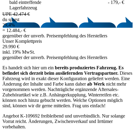
bald eintreffende
-
179,- €
Lagerfahrzeug
UPE 42.474 €
du sparst
29,4%
=
12.484,- €
gegenüber der unverb. Preisempfehlung des Herstellers
Unser Komplettpreis
29.990 €
inkl. 19% MwSt.
gegenüber der unverb. Preisempfehlung des Herstellers
Es handelt sich hier um ein
bereits produziertes Fahrzeug. Es
befindet sich derzeit beim ausliefernden Vertragspartner.
Dieses
Fahrzeug wird in exakt dieser Konfiguration geliefert werden. Eine
Änderung der Inhalte und Farbe kann daher
ab Werk
nicht mehr
vorgenommen werden. Nachträgliche ergänzende Aftersales‐
Zubehörartikel wie z.B. Anhängerkupplung, Winterreifen etc.
können noch hinzu gebucht werden. Welche Optionen möglich
sind, können wir dir gerne mitteilen. Frag uns einfach!
Angebot K-109692 freibleibend und unverbindlich. Nur solange
Vorrat reicht. Änderungen, Zwischenverkauf und Irrtümer
vorbehalten.