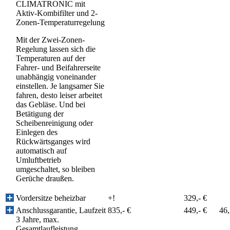
CLIMATRONIC mit
Aktiv-Kombifilter und 2-
Zonen-Temperaturregelung
Mit der Zwei-Zonen-
Regelung lassen sich die
Temperaturen auf der
Fahrer- und Beifahrerseite
unabhängig voneinander
einstellen. Je langsamer Sie
fahren, desto leiser arbeitet
das Gebläse. Und bei
Betätigung der
Scheibenreinigung oder
Einlegen des
Rückwärtsganges wird
automatisch auf
Umluftbetrieb
umgeschaltet, so bleiben
Gerüche draußen.
Vordersitze beheizbar
+!
329,- €
Anschlussgarantie, Laufzeit
835,- €
449,- €
46
3 Jahre, max.
Gesamtlaufleistung