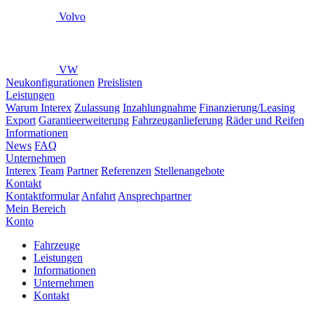
Volvo
VW
Neukonfigurationen
Preislisten
Leistungen
Warum Interex
Zulassung
Inzahlungnahme
Finanzierung/Leasing
Export
Garantieerweiterung
Fahrzeuganlieferung
Räder und Reifen
Informationen
News
FAQ
Unternehmen
Interex
Team
Partner
Referenzen
Stellenangebote
Kontakt
Kontaktformular
Anfahrt
Ansprechpartner
Mein Bereich
Konto
Fahrzeuge
Leistungen
Informationen
Unternehmen
Kontakt