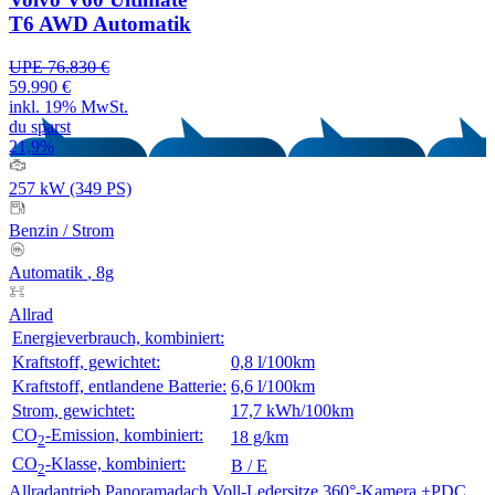
T6 AWD Automatik
UPE 76.830 €
59.990 €
inkl. 19% MwSt.
du sparst
21,9%
257 kW (349 PS)
Benzin
/
Strom
Automatik
, 8g
Allrad
Energieverbrauch, kombiniert:
Kraftstoff, gewichtet:
0,8 l/100km
Kraftstoff, entlandene Batterie:
6,6 l/100km
Strom, gewichtet:
17,7 kWh/100km
CO
-Emission, kombiniert:
18 g/km
2
CO
-Klasse, kombiniert:
B / E
2
Allradantrieb
Panoramadach
Voll-Ledersitze
360°-Kamera +PDC