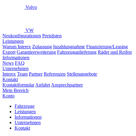
Volvo
VW
Neukonfigurationen
Preislisten
Leistungen
Warum Interex
Zulassung
Inzahlungnahme
Finanzierung/Leasing
Export
Garantieerweiterung
Fahrzeuganlieferung
Räder und Reifen
Informationen
News
FAQ
Unternehmen
Interex
Team
Partner
Referenzen
Stellenangebote
Kontakt
Kontaktformular
Anfahrt
Ansprechpartner
Mein Bereich
Konto
Fahrzeuge
Leistungen
Informationen
Unternehmen
Kontakt