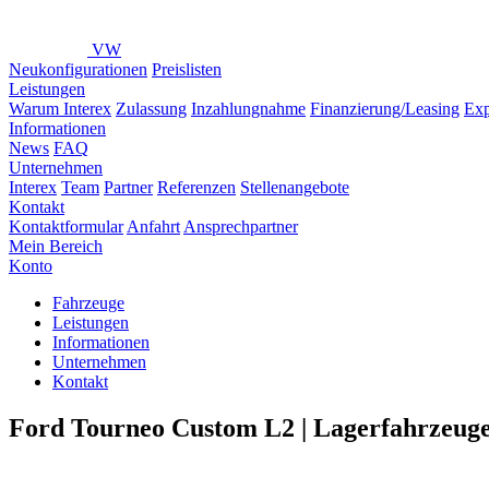
VW
Neukonfigurationen
Preislisten
Leistungen
Warum Interex
Zulassung
Inzahlungnahme
Finanzierung/Leasing
Exp
Informationen
News
FAQ
Unternehmen
Interex
Team
Partner
Referenzen
Stellenangebote
Kontakt
Kontaktformular
Anfahrt
Ansprechpartner
Mein Bereich
Konto
Fahrzeuge
Leistungen
Informationen
Unternehmen
Kontakt
Ford Tourneo Custom L2 | Lagerfahrzeug