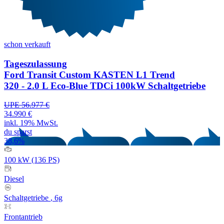
schon verkauft
Tageszulassung
Ford Transit Custom KASTEN L1 Trend
320 - 2.0 L Eco-Blue TDCi 100kW Schaltgetriebe
UPE 56.977 €
34.990 €
inkl. 19% MwSt.
du sparst
38,6%
100 kW (136 PS)
Diesel
Schaltgetriebe
, 6g
Frontantrieb