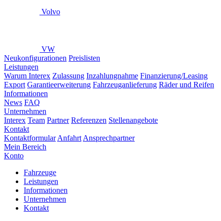
Volvo
VW
Neukonfigurationen
Preislisten
Leistungen
Warum Interex
Zulassung
Inzahlungnahme
Finanzierung/Leasing
Export
Garantieerweiterung
Fahrzeuganlieferung
Räder und Reifen
Informationen
News
FAQ
Unternehmen
Interex
Team
Partner
Referenzen
Stellenangebote
Kontakt
Kontaktformular
Anfahrt
Ansprechpartner
Mein Bereich
Konto
Fahrzeuge
Leistungen
Informationen
Unternehmen
Kontakt