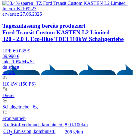
erwartet: 27.06.2026
Tageszulassung
bereits produziert
Ford Transit Custom KASTEN L2 Limited
320 - 2.0 L Eco-Blue TDCi 110kW Schaltgetriebe
UPE 60.085 €
39.990 €
inkl. 19% MwSt.
du sparst
33,4%
110 kW (150 PS)
Diesel
Schaltgetriebe
, 6g
Frontantrieb
Kraftstoffverbrauch kombiniert:
8,0 l/100km
CO
-Emission, kombiniert:
208 g/km
2