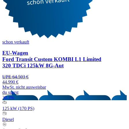
schon verkauft
EU-Wagen
Ford Transit Custom KOMBI L1 Limited
320 TDCi 125kW 8G-Aut
UPE 64.503 €
44.990 €
MwSt. nicht ausweisbar
du sparst
30,3%
125 kW (170 PS)
Diesel