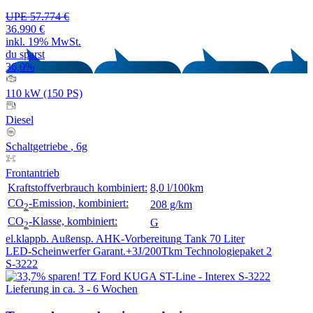
UPE 57.774 €
36.990 €
inkl. 19% MwSt.
du sparst
36,0%
110 kW (150 PS)
Diesel
Schaltgetriebe
, 6g
Frontantrieb
Kraftstoffverbrauch kombiniert:
8,0 l/100km
CO
-Emission, kombiniert:
208 g/km
2
CO
-Klasse, kombiniert:
G
2
el.klappb. Außensp.
AHK-Vorbereitung
Tank 70 Liter
LED-Scheinwerfer
Garant.+3J/200Tkm
Technologiepaket 2
S-3222
Lieferung in ca. 3 - 6 Wochen