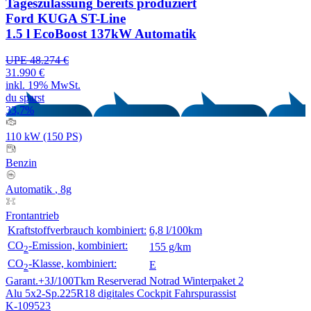
Tageszulassung
bereits produziert
Ford KUGA ST-Line
1.5 l EcoBoost 137kW Automatik
UPE 48.274 €
31.990 €
inkl. 19% MwSt.
du sparst
33,7%
110 kW (150 PS)
Benzin
Automatik
, 8g
Frontantrieb
Kraftstoffverbrauch kombiniert:
6,8 l/100km
CO
-Emission, kombiniert:
155 g/km
2
CO
-Klasse, kombiniert:
E
2
Garant.+3J/100Tkm
Reserverad Notrad
Winterpaket 2
Alu 5x2-Sp.225R18
digitales Cockpit
Fahrspurassist
K-109523