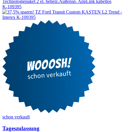
Technologiepaket 2
el. beheiz.Außensp.
AppLink kabellos
K-109395
schon verkauft
Tageszulassung