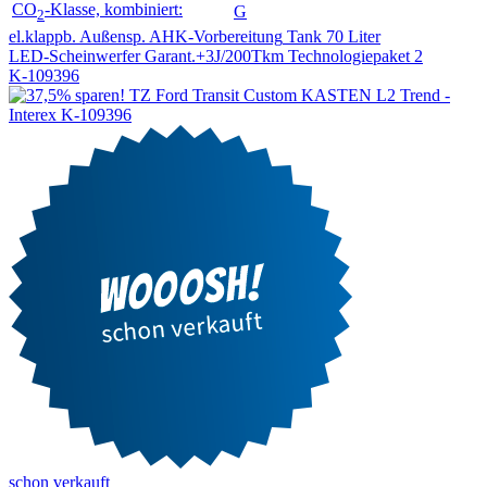
CO
-Klasse, kombiniert:
G
2
el.klappb. Außensp.
AHK-Vorbereitung
Tank 70 Liter
LED-Scheinwerfer
Garant.+3J/200Tkm
Technologiepaket 2
K-109396
schon verkauft