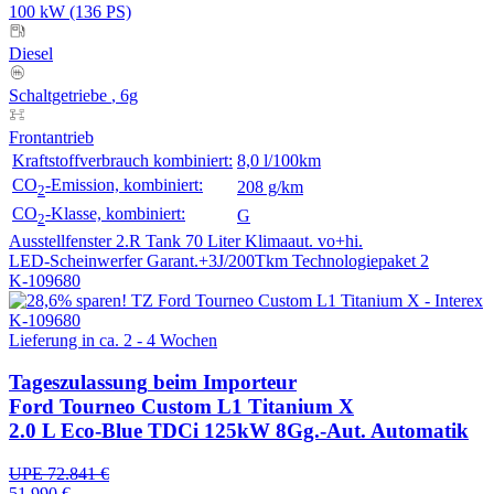
100 kW (136 PS)
Diesel
Schaltgetriebe
, 6g
Frontantrieb
Kraftstoffverbrauch kombiniert:
8,0 l/100km
CO
-Emission, kombiniert:
208 g/km
2
CO
-Klasse, kombiniert:
G
2
Ausstellfenster 2.R
Tank 70 Liter
Klimaaut. vo+hi.
LED-Scheinwerfer
Garant.+3J/200Tkm
Technologiepaket 2
K-109680
Lieferung in ca. 2 - 4 Wochen
Tageszulassung
beim Importeur
Ford Tourneo Custom L1 Titanium X
2.0 L Eco-Blue TDCi 125kW 8Gg.-Aut. Automatik
UPE 72.841 €
51.990 €