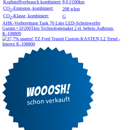
Kraftstoffverbrauch kombiniert:
8,0 l/100km
CO
-Emission, kombiniert:
208 g/km
2
CO
-Klasse, kombiniert:
G
2
AHK-Vorbereitung
Tank 70 Liter
LED-Scheinwerfer
Garant.+3J/200Tkm
Technologiepaket 2
el. beheiz.Außensp.
K-108800