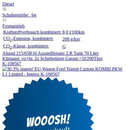
Diesel
Schaltgetriebe
, 6g
Frontantrieb
Kraftstoffverbrauch kombiniert:
8,0 l/100km
CO
-Emission, kombiniert:
208 g/km
2
CO
-Klasse, kombiniert:
G
2
Alurad 215/65R16
Ausstellfenster 2.R
Tank 70 Liter
Klimaaut. vo+hi.
2x Schiebetüren
Garant.+3J/200Tkm
K-108567