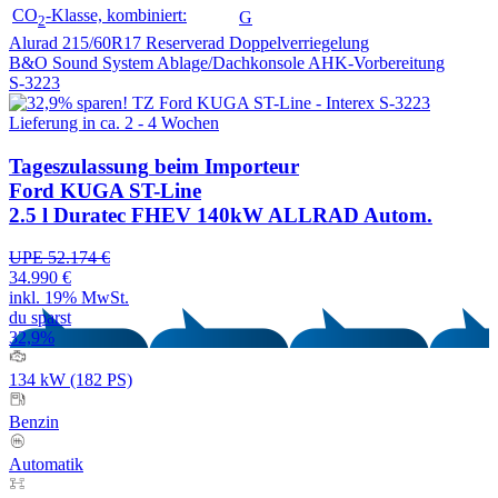
CO
-Klasse, kombiniert:
G
2
Alurad 215/60R17
Reserverad
Doppelverriegelung
B&O Sound System
Ablage/Dachkonsole
AHK-Vorbereitung
S-3223
Lieferung in ca. 2 - 4 Wochen
Tageszulassung
beim Importeur
Ford KUGA ST-Line
2.5 l Duratec FHEV 140kW ALLRAD Autom.
UPE 52.174 €
34.990 €
inkl. 19% MwSt.
du sparst
32,9%
134 kW (182 PS)
Benzin
Automatik