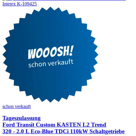
schon verkauft
Tageszulassung
Ford Transit Custom KASTEN L2 Trend
320 - 2.0 L Eco-Blue TDCi 110kW Schaltgetriebe