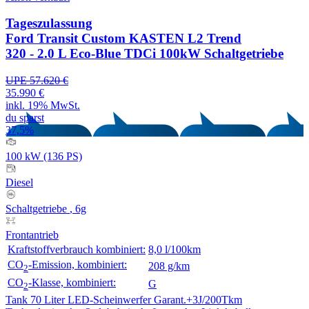
Tageszulassung
Ford Transit Custom KASTEN L2 Trend
320 - 2.0 L Eco-Blue TDCi 100kW Schaltgetriebe
UPE 57.620 €
35.990 €
inkl. 19% MwSt.
du sparst
37,5%
100 kW (136 PS)
Diesel
Schaltgetriebe
, 6g
Frontantrieb
Kraftstoffverbrauch kombiniert:
8,0 l/100km
CO
-Emission, kombiniert:
208 g/km
2
CO
-Klasse, kombiniert:
G
2
Tank 70 Liter
LED-Scheinwerfer
Garant.+3J/200Tkm