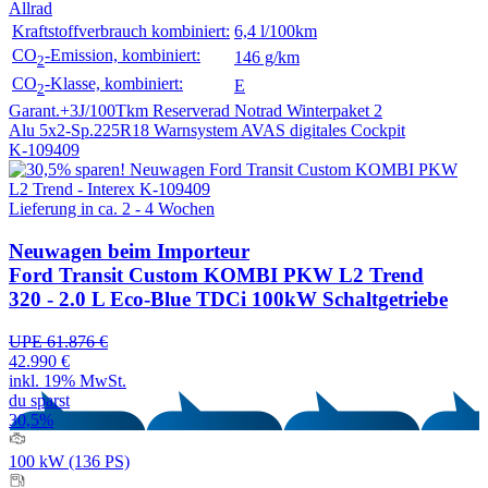
Allrad
Kraftstoffverbrauch kombiniert:
6,4 l/100km
CO
-Emission, kombiniert:
146 g/km
2
CO
-Klasse, kombiniert:
E
2
Garant.+3J/100Tkm
Reserverad Notrad
Winterpaket 2
Alu 5x2-Sp.225R18
Warnsystem AVAS
digitales Cockpit
K-109409
Lieferung in ca. 2 - 4 Wochen
Neuwagen
beim Importeur
Ford Transit Custom KOMBI PKW L2 Trend
320 - 2.0 L Eco-Blue TDCi 100kW Schaltgetriebe
UPE 61.876 €
42.990 €
inkl. 19% MwSt.
du sparst
30,5%
100 kW (136 PS)