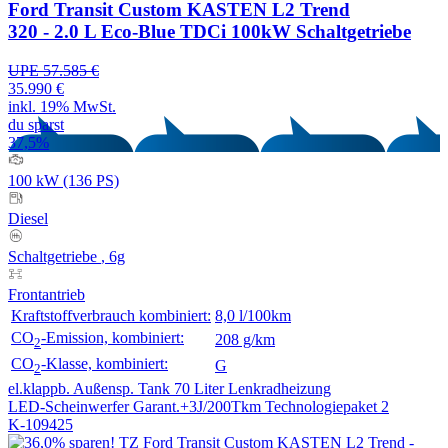
Ford Transit Custom KASTEN L2 Trend
320 - 2.0 L Eco-Blue TDCi 100kW Schaltgetriebe
UPE 57.585 €
35.990 €
inkl. 19% MwSt.
du sparst
37,5%
100 kW (136 PS)
Diesel
Schaltgetriebe
, 6g
Frontantrieb
Kraftstoffverbrauch kombiniert:
8,0 l/100km
CO
-Emission, kombiniert:
208 g/km
2
CO
-Klasse, kombiniert:
G
2
el.klappb. Außensp.
Tank 70 Liter
Lenkradheizung
LED-Scheinwerfer
Garant.+3J/200Tkm
Technologiepaket 2
K-109425