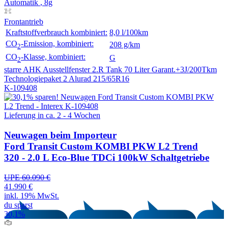
Automatik
, 8g
Frontantrieb
Kraftstoffverbrauch kombiniert:
8,0 l/100km
CO
-Emission, kombiniert:
208 g/km
2
CO
-Klasse, kombiniert:
G
2
starre AHK
Ausstellfenster 2.R
Tank 70 Liter
Garant.+3J/200Tkm
Technologiepaket 2
Alurad 215/65R16
K-109408
Lieferung in ca. 2 - 4 Wochen
Neuwagen
beim Importeur
Ford Transit Custom KOMBI PKW L2 Trend
320 - 2.0 L Eco-Blue TDCi 100kW Schaltgetriebe
UPE 60.090 €
41.990 €
inkl. 19% MwSt.
du sparst
30,1%