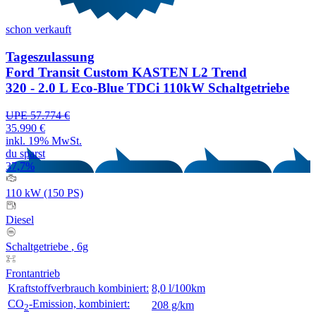
schon verkauft
Tageszulassung
Ford Transit Custom KASTEN L2 Trend
320 - 2.0 L Eco-Blue TDCi 110kW Schaltgetriebe
UPE 57.774 €
35.990 €
inkl. 19% MwSt.
du sparst
37,7%
110 kW (150 PS)
Diesel
Schaltgetriebe
, 6g
Frontantrieb
Kraftstoffverbrauch kombiniert:
8,0 l/100km
CO
-Emission, kombiniert:
208 g/km
2