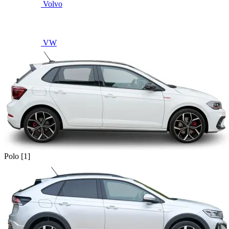
Volvo
VW
Polo [1]