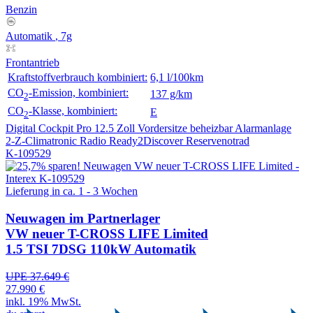
Benzin
Automatik
, 7g
Frontantrieb
Kraftstoffverbrauch kombiniert:
6,1 l/100km
CO
-Emission, kombiniert:
137 g/km
2
CO
-Klasse, kombiniert:
E
2
Digital Cockpit Pro 12.5 Zoll
Vordersitze beheizbar
Alarmanlage
2-Z-Climatronic
Radio Ready2Discover
Reservenotrad
K-109529
Lieferung in ca. 1 - 3 Wochen
Neuwagen
im Partnerlager
VW neuer T-CROSS LIFE Limited
1.5 TSI 7DSG 110kW Automatik
UPE 37.649 €
27.990 €
inkl. 19% MwSt.