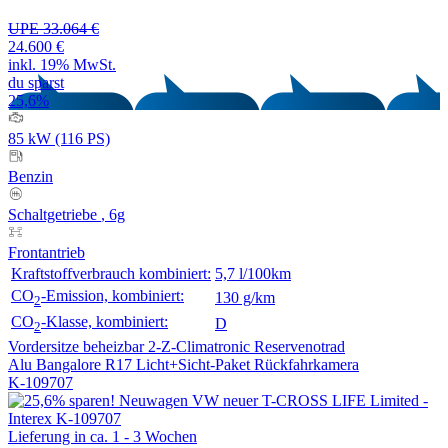
UPE 33.064 €
24.600 €
inkl. 19% MwSt.
du sparst
25,6%
85 kW (116 PS)
Benzin
Schaltgetriebe
, 6g
Frontantrieb
Kraftstoffverbrauch kombiniert:
5,7 l/100km
CO
-Emission, kombiniert:
130 g/km
2
CO
-Klasse, kombiniert:
D
2
Vordersitze beheizbar
2-Z-Climatronic
Reservenotrad
Alu Bangalore R17
Licht+Sicht-Paket
Rückfahrkamera
K-109707
Lieferung in ca. 1 - 3 Wochen