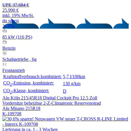
UPE 37.684 €
25.990 €
inkl. 19% MwSt.
du sparst
31,0%
85 kW (116 PS)
Benzin
Schaltgetriebe
, 6g
Frontantrieb
Kraftstoffverbrauch kombiniert:
5,7 l/100km
CO
-Emission, kombiniert:
130 g/km
2
CO
-Klasse, kombiniert:
D
2
Alu Köln 215/45R18
Digital Cockpit Pro 12.5 Zoll
Vordersitze beheizbar
2-Z-Climatronic
Reservenotrad
Alu Misano 215R18
K-109708
Lieferung in ca. 1 - 3 Wochen