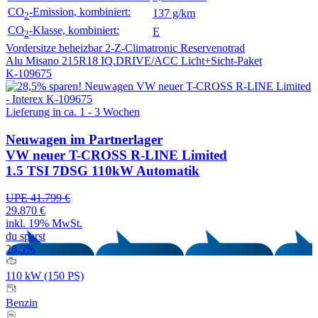
CO
-Emission, kombiniert:
137 g/km
2
CO
-Klasse, kombiniert:
E
2
Vordersitze beheizbar
2-Z-Climatronic
Reservenotrad
Alu Misano 215R18
IQ.DRIVE/ACC
Licht+Sicht-Paket
K-109675
Lieferung in ca. 1 - 3 Wochen
Neuwagen
im Partnerlager
VW neuer T-CROSS R-LINE Limited
1.5 TSI 7DSG 110kW Automatik
UPE 41.799 €
29.870 €
inkl. 19% MwSt.
du sparst
28,5%
110 kW (150 PS)
Benzin