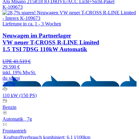
Alu Misano 215R18
IQ.DRIVE/ACC
Licht+Sicht-Paket
K-109673
Lieferung in ca. 1 - 3 Wochen
Neuwagen
im Partnerlager
VW neuer T-CROSS R-LINE Limited
1.5 TSI 7DSG 110kW Automatik
UPE 41.519 €
29.590 €
inkl. 19% MwSt.
du sparst
28,7%
110 kW (150 PS)
Benzin
Automatik
, 7g
Frontantrieb
Kraftstoffverbrauch kombiniert:
6,1 l/100km