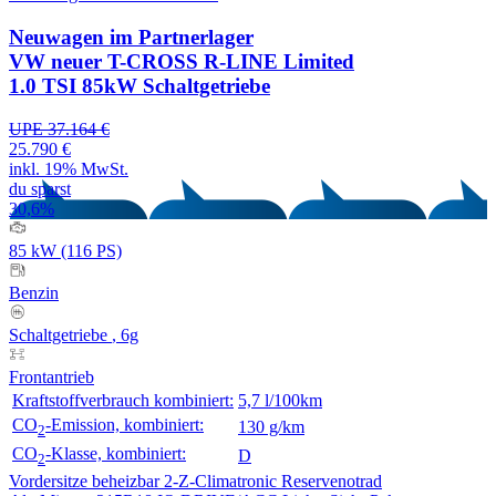
Neuwagen
im Partnerlager
VW neuer T-CROSS R-LINE Limited
1.0 TSI 85kW Schaltgetriebe
UPE 37.164 €
25.790 €
inkl. 19% MwSt.
du sparst
30,6%
85 kW (116 PS)
Benzin
Schaltgetriebe
, 6g
Frontantrieb
Kraftstoffverbrauch kombiniert:
5,7 l/100km
CO
-Emission, kombiniert:
130 g/km
2
CO
-Klasse, kombiniert:
D
2
Vordersitze beheizbar
2-Z-Climatronic
Reservenotrad