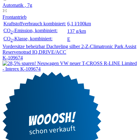
Automatik
, 7g
Frontantrieb
Kraftstoffverbrauch kombiniert:
6,1 l/100km
CO
-Emission, kombiniert:
137 g/km
2
CO
-Klasse, kombiniert:
E
2
Vordersitze beheizbar
Dachreling silber
2-Z-Climatronic
Park Assist
Reservenotrad
IQ.DRIVE/ACC
K-109674