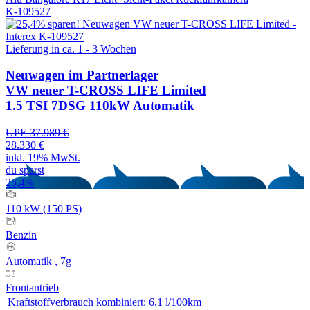
K-109527
Lieferung in ca. 1 - 3 Wochen
Neuwagen
im Partnerlager
VW neuer T-CROSS LIFE Limited
1.5 TSI 7DSG 110kW Automatik
UPE 37.989 €
28.330 €
inkl. 19% MwSt.
du sparst
25,4%
110 kW (150 PS)
Benzin
Automatik
, 7g
Frontantrieb
Kraftstoffverbrauch kombiniert:
6,1 l/100km