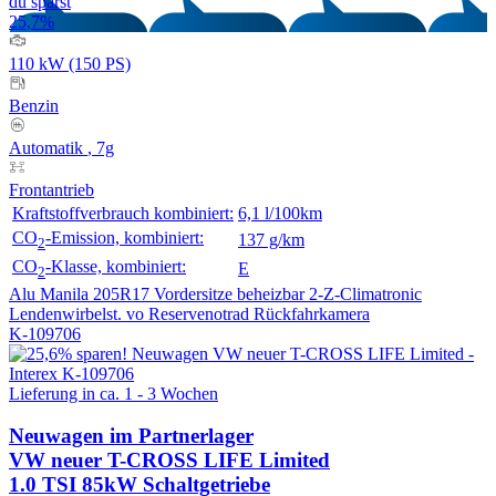
du sparst
25,7%
110 kW (150 PS)
Benzin
Automatik
, 7g
Frontantrieb
Kraftstoffverbrauch kombiniert:
6,1 l/100km
CO
-Emission, kombiniert:
137 g/km
2
CO
-Klasse, kombiniert:
E
2
Alu Manila 205R17
Vordersitze beheizbar
2-Z-Climatronic
Lendenwirbelst. vo
Reservenotrad
Rückfahrkamera
K-109706
Lieferung in ca. 1 - 3 Wochen
Neuwagen
im Partnerlager
VW neuer T-CROSS LIFE Limited
1.0 TSI 85kW Schaltgetriebe