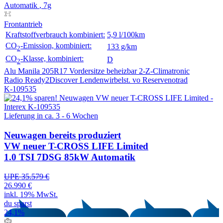
Automatik
, 7g
Frontantrieb
Kraftstoffverbrauch kombiniert:
5,9 l/100km
CO
-Emission, kombiniert:
133 g/km
2
CO
-Klasse, kombiniert:
D
2
Alu Manila 205R17
Vordersitze beheizbar
2-Z-Climatronic
Radio Ready2Discover
Lendenwirbelst. vo
Reservenotrad
K-109535
Lieferung in ca. 3 - 6 Wochen
Neuwagen
bereits produziert
VW neuer T-CROSS LIFE Limited
1.0 TSI 7DSG 85kW Automatik
UPE 35.579 €
26.990 €
inkl. 19% MwSt.
du sparst
24,1%