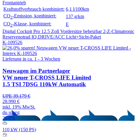
Frontantrieb
Kraftstoffverbrauch kombiniert:
6,1 l/100km
CO
-Emission, kombiniert:
137 g/km
2
CO
-Klasse, kombiniert:
E
2
Digital Cockpit Pro 12.5 Zoll
Vordersitze beheizbar
2-Z-Climatronic
Reservenotrad
IQ.DRIVE/ACC
Licht+Sicht-Paket
K-109526
Lieferung in ca. 1 - 3 Wochen
Neuwagen
im Partnerlager
VW neuer T-CROSS LIFE Limited
1.5 TSI 7DSG 110kW Automatik
UPE 39.179 €
28.990 €
inkl. 19% MwSt.
du sparst
26,0%
110 kW (150 PS)