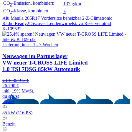
CO
-Emission, kombiniert:
137 g/km
2
CO
-Klasse, kombiniert:
E
2
Alu Manila 205R17
Vordersitze beheizbar
2-Z-Climatronic
Radio Ready2Discover
Lendenwirbelst. vo
Reservenotrad
K-109532
Lieferung in ca. 1 - 3 Wochen
Neuwagen
im Partnerlager
VW neuer T-CROSS LIFE Limited
1.0 TSI 7DSG 85kW Automatik
UPE 35.913 €
26.790 €
inkl. 19% MwSt.
du sparst
25,4%
85 kW (116 PS)
Benzin