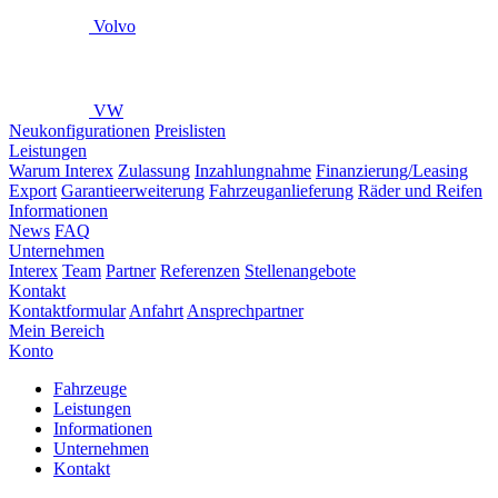
Volvo
VW
Neukonfigurationen
Preislisten
Leistungen
Warum Interex
Zulassung
Inzahlungnahme
Finanzierung/Leasing
Export
Garantieerweiterung
Fahrzeuganlieferung
Räder und Reifen
Informationen
News
FAQ
Unternehmen
Interex
Team
Partner
Referenzen
Stellenangebote
Kontakt
Kontaktformular
Anfahrt
Ansprechpartner
Mein Bereich
Konto
Fahrzeuge
Leistungen
Informationen
Unternehmen
Kontakt