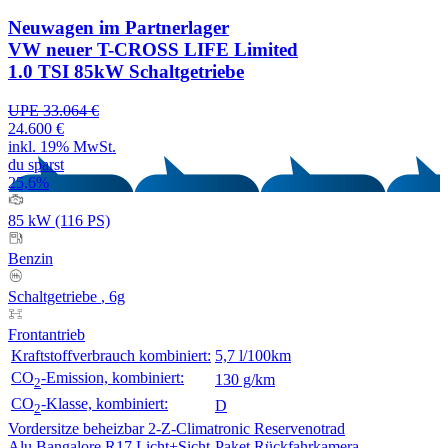
Neuwagen
im Partnerlager
VW neuer T-CROSS LIFE Limited
1.0 TSI 85kW Schaltgetriebe
UPE 33.064 €
24.600 €
inkl. 19% MwSt.
du sparst
25,6%
85 kW (116 PS)
Benzin
Schaltgetriebe
, 6g
Frontantrieb
Kraftstoffverbrauch kombiniert:
5,7 l/100km
CO
-Emission, kombiniert:
130 g/km
2
CO
-Klasse, kombiniert:
D
2
Vordersitze beheizbar
2-Z-Climatronic
Reservenotrad
Alu Bangalore R17
Licht+Sicht-Paket
Rückfahrkamera