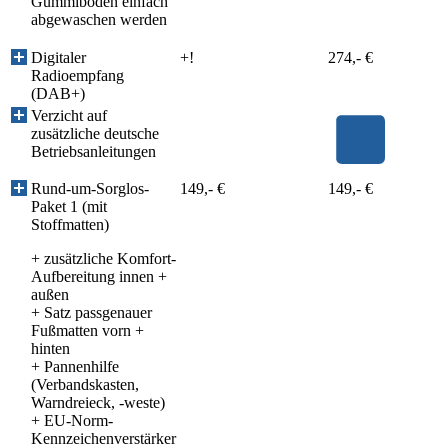
Gummiboden einfach
abgewaschen werden
Digitaler
+!
274,- €
Radioempfang
(DAB+)
Verzicht auf
zusätzliche deutsche
Betriebsanleitungen
Rund-um-Sorglos-
149,- €
149,- €
Paket 1 (mit
Stoffmatten)
+ zusätzliche Komfort-
Aufbereitung innen +
außen
+ Satz passgenauer
Fußmatten vorn +
hinten
+ Pannenhilfe
(Verbandskasten,
Warndreieck, -weste)
+ EU-Norm-
Kennzeichenverstärker