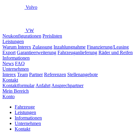
Volvo
VW
Neukonfigurationen
Preislisten
Leistungen
Warum Interex
Zulassung
Inzahlungnahme
Finanzierung/Leasing
Export
Garantieerweiterung
Fahrzeuganlieferung
Räder und Reifen
Informationen
News
FAQ
Unternehmen
Interex
Team
Partner
Referenzen
Stellenangebote
Kontakt
Kontaktformular
Anfahrt
Ansprechpartner
Mein Bereich
Konto
Fahrzeuge
Leistungen
Informationen
Unternehmen
Kontakt