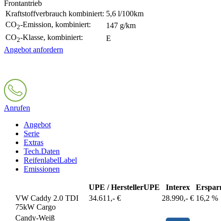
Frontantrieb
Kraftstoffverbrauch kombiniert:
5,6 l/100km
CO
-Emission, kombiniert:
147 g/km
2
CO
-Klasse, kombiniert:
E
2
Angebot anfordern
Anrufen
Angebot
Serie
Extras
Tech.Daten
Reifenlabel
Label
Emissionen
UPE / Hersteller
UPE
Interex
Erspar
VW Caddy 2.0 TDI
34.611,- €
28.990,- €
16,2 %
75kW Cargo
Candy-Weiß