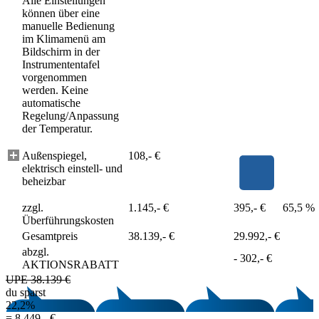
Alle Einstellungen
können über eine
manuelle Bedienung
im Klimamenü am
Bildschirm in der
Instrumententafel
vorgenommen
werden. Keine
automatische
Regelung/Anpassung
der Temperatur.
Außenspiegel,
108,- €
elektrisch einstell- und
beheizbar
zzgl.
1.145,- €
395,- €
65,5 %
Überführungskosten
Gesamtpreis
38.139,- €
29.992,- €
abzgl.
-
302,- €
AKTIONSRABATT
UPE 38.139 €
du sparst
22,2%
=
8.449,- €