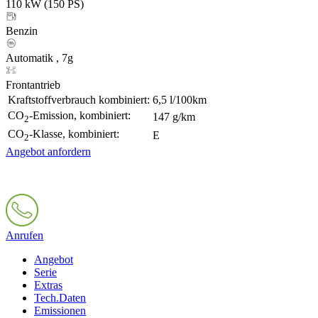
110 kW (150 PS)
Benzin
Automatik , 7g
Frontantrieb
Kraftstoffverbrauch kombiniert:
6,5 l/100km
CO
-Emission, kombiniert:
147 g/km
2
CO
-Klasse, kombiniert:
E
2
Angebot anfordern
Anrufen
Angebot
Serie
Extras
Tech.Daten
Emissionen