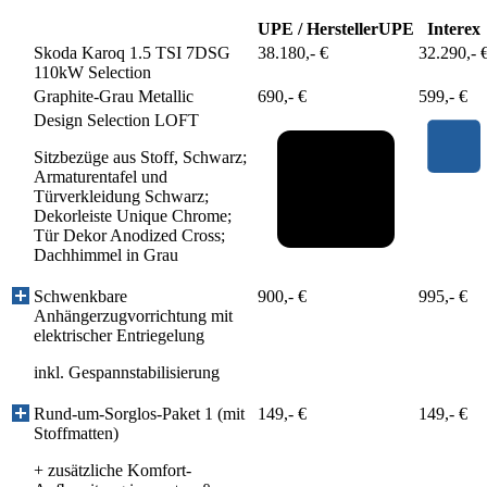
UPE / Hersteller
UPE
Interex
Skoda Karoq 1.5 TSI 7DSG
38.180,- €
32.290,- 
110kW Selection
Graphite-Grau Metallic
690,- €
599,- €
Design Selection LOFT
Sitzbezüge aus Stoff, Schwarz;
Armaturentafel und
Türverkleidung Schwarz;
Dekorleiste Unique Chrome;
Tür Dekor Anodized Cross;
Dachhimmel in Grau
Schwenkbare
900,- €
995,- €
Anhängerzugvorrichtung mit
elektrischer Entriegelung
inkl. Gespannstabilisierung
Rund-um-Sorglos-Paket 1 (mit
149,- €
149,- €
Stoffmatten)
+ zusätzliche Komfort-