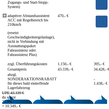
Zugangs- und Start-Stopp-
System)
adaptiver Abstandsassistent
470,- €
ACC mit Regelbereich bis
210km/h
(ersetzt
Geschwindigkeitsregelanlage),
nicht in Verbindung mit
Ausstattungspaket
Fahrassistenz oder
Fahrassistenz Plus)
zzgl. Überführungskosten
1.150,- €
395,- €
Gesamtpreis
43.339,- €
34.428,- 
abzgl.
SONDERAKTIONSRABATT
-
für dieses bald eintreffende
1.438,- €
Lagerfahrzeug
UPE 43.339 €
du sparst
23,9%
=
10.349,- €