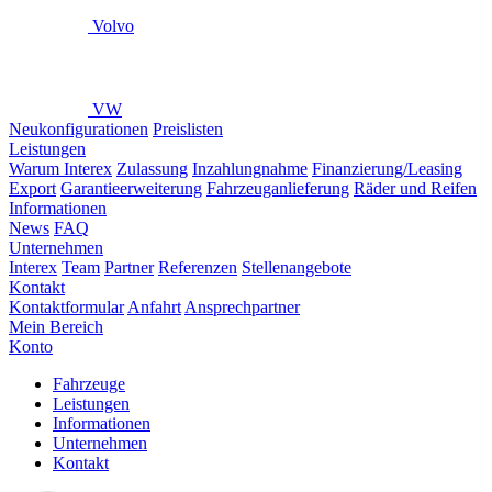
Volvo
VW
Neukonfigurationen
Preislisten
Leistungen
Warum Interex
Zulassung
Inzahlungnahme
Finanzierung/Leasing
Export
Garantieerweiterung
Fahrzeuganlieferung
Räder und Reifen
Informationen
News
FAQ
Unternehmen
Interex
Team
Partner
Referenzen
Stellenangebote
Kontakt
Kontaktformular
Anfahrt
Ansprechpartner
Mein Bereich
Konto
Fahrzeuge
Leistungen
Informationen
Unternehmen
Kontakt