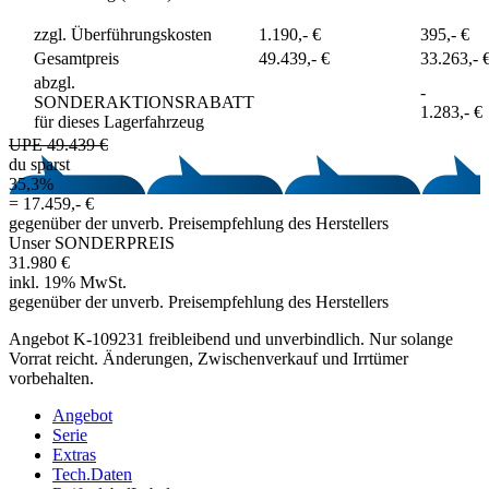
zzgl. Überführungskosten
1.190,- €
395,- €
Gesamtpreis
49.439,- €
33.263,- 
abzgl.
-
SONDERAKTIONSRABATT
1.283,- €
für dieses Lagerfahrzeug
UPE 49.439 €
du sparst
35,3%
=
17.459,- €
gegenüber der unverb. Preisempfehlung des Herstellers
Unser SONDERPREIS
31.980 €
inkl. 19% MwSt.
gegenüber der unverb. Preisempfehlung des Herstellers
Angebot K-109231 freibleibend und unverbindlich. Nur solange
Vorrat reicht. Änderungen, Zwischenverkauf und Irrtümer
vorbehalten.
Angebot
Serie
Extras
Tech.Daten