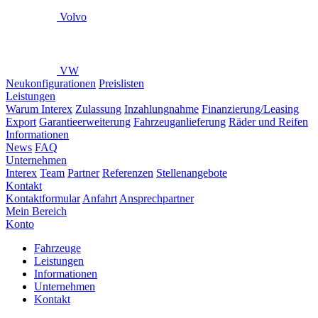
Volvo
VW
Neukonfigurationen
Preislisten
Leistungen
Warum Interex
Zulassung
Inzahlungnahme
Finanzierung/Leasing
Export
Garantieerweiterung
Fahrzeuganlieferung
Räder und Reifen
Informationen
News
FAQ
Unternehmen
Interex
Team
Partner
Referenzen
Stellenangebote
Kontakt
Kontaktformular
Anfahrt
Ansprechpartner
Mein Bereich
Konto
Fahrzeuge
Leistungen
Informationen
Unternehmen
Kontakt