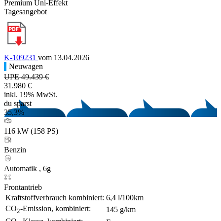
Premium Uni-Effekt
Tagesangebot
K-109231
vom 13.04.2026
Neuwagen
UPE 49.439 €
31.980 €
inkl. 19% MwSt.
du sparst
35,3%
116 kW (158 PS)
Benzin
Automatik , 6g
Frontantrieb
Kraftstoffverbrauch kombiniert:
6,4 l/100km
CO
-Emission, kombiniert:
145 g/km
2