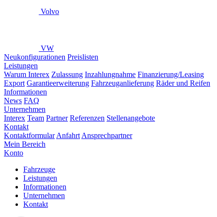
Volvo
VW
Neukonfigurationen
Preislisten
Leistungen
Warum Interex
Zulassung
Inzahlungnahme
Finanzierung/Leasing
Export
Garantieerweiterung
Fahrzeuganlieferung
Räder und Reifen
Informationen
News
FAQ
Unternehmen
Interex
Team
Partner
Referenzen
Stellenangebote
Kontakt
Kontaktformular
Anfahrt
Ansprechpartner
Mein Bereich
Konto
Fahrzeuge
Leistungen
Informationen
Unternehmen
Kontakt