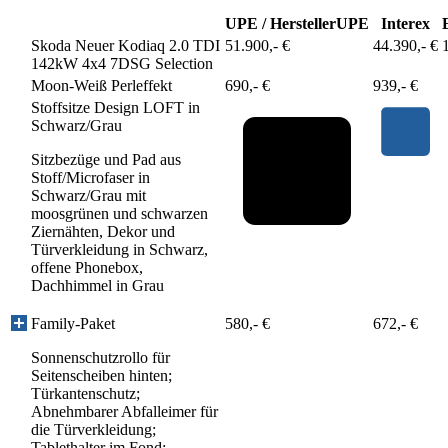
UPE / Hersteller
UPE
Interex
Skoda Neuer Kodiaq 2.0 TDI
51.900,- €
44.390,- €
142kW 4x4 7DSG Selection
Moon-Weiß Perleffekt
690,- €
939,- €
Stoffsitze Design LOFT in
Schwarz/Grau
Sitzbezüge und Pad aus
Stoff/Microfaser in
Schwarz/Grau mit
moosgrünen und schwarzen
Ziernähten, Dekor und
Türverkleidung in Schwarz,
offene Phonebox,
Dachhimmel in Grau
Family-Paket
580,- €
672,- €
Sonnenschutzrollo für
Seitenscheiben hinten;
Türkantenschutz;
Abnehmbarer Abfalleimer für
die Türverkleidung;
Tablethalter im Fond;