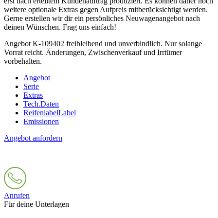
erst nach erteiltem Kundenauftrag produziert. Es können daher noch
weitere optionale Extras gegen Aufpreis mitberücksichtigt werden.
Gerne erstellen wir dir ein persönliches Neuwagenangebot nach
deinen Wünschen. Frag uns einfach!
Angebot K-109402 freibleibend und unverbindlich. Nur solange
Vorrat reicht. Änderungen, Zwischenverkauf und Irrtümer
vorbehalten.
Angebot
Serie
Extras
Tech.Daten
Reifenlabel
Label
Emissionen
Angebot anfordern
Anrufen
Für deine Unterlagen