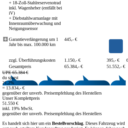
+
18-Zoll-Stahlreservenotrad
inkl. Wagenheber (entfällt bei
iV)
+
Diebstahlwarnanlage mit
Innenraumüberwachung und
Neigungssensor
Garantieverlängerung um 1
445,- €
Jahr bis max. 100.000 km
zzgl. Überführungskosten
1.150,- €
395,- €
Gesamtpreis
65.384,- €
51.552,- €
UPE 65.384 €
du sparst
21,2%
=
13.834,- €
gegenüber der unverb. Preisempfehlung des Herstellers
Unser Komplettpreis
51.550 €
inkl. 19% MwSt.
gegenüber der unverb. Preisempfehlung des Herstellers
Es handelt sich hier um ein
Bestellvorschlag
. Dieses Fahrzeug wird