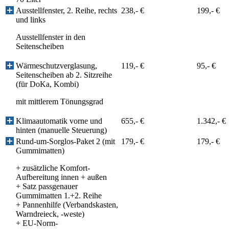
Ausstellfenster, 2. Reihe, rechts
238,- €
199,- €
und links
Ausstellfenster in den
Seitenscheiben
Wärmeschutzverglasung,
119,- €
95,- €
Seitenscheiben ab 2. Sitzreihe
(für DoKa, Kombi)
mit mittlerem Tönungsgrad
Klimaautomatik vorne und
655,- €
1.342,- €
hinten (manuelle Steuerung)
Rund-um-Sorglos-Paket 2 (mit
179,- €
179,- €
Gummimatten)
+ zusätzliche Komfort-
Aufbereitung innen + außen
+ Satz passgenauer
Gummimatten 1.+2. Reihe
+ Pannenhilfe (Verbandskasten,
Warndreieck, -weste)
+ EU-Norm-