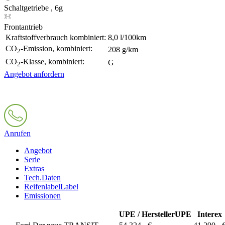
Schaltgetriebe , 6g
Frontantrieb
Kraftstoffverbrauch kombiniert:
8,0 l/100km
CO
-Emission, kombiniert:
208 g/km
2
CO
-Klasse, kombiniert:
G
2
Angebot anfordern
Anrufen
Angebot
Serie
Extras
Tech.Daten
Reifenlabel
Label
Emissionen
UPE / Hersteller
UPE
Interex