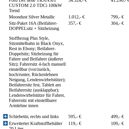
Ford Der neue TRANSIT
54.324,- €
41.290,- 
CUSTOM 2.0 TDCi 100kW
Trend
Moondust Silver Metallic
1.012,- €
799,- €
Sitz-Paket 16A (Beifahrer-
357,- €
304,- €
DOPPELsitz + Sitzheizung
Stoffbezug Plus Style,
Sitzmittelbahn in Black Onyx,
Rest in Ebony; Beifahrer-
Doppelsitz; Sitzheizung für
Fahrer und Beifahrer (äußerer
Sitz); Fahrersitz 4-fach manuell
einstellbar (vor/zurück,
hoch/runter, Rückenlehnen
Neigung, Lendenwirbelstütze);
Beifahrersitz fest, Tablett am
Beifahrersitz (ausklappbar);
Lendenwirbelstütze für Fahrer,
Fahrersitz mit einstellbarer
Armlehne innen
Schiebetür, rechts und links
595,- €
499,- €
Erweiterter Kraftstoffbehälter
119,- €
109,- €
70 Liter