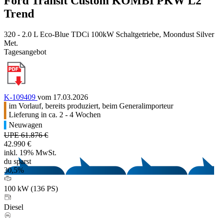
Ford Transit Custom KOMBI PKW L2
Trend
320 - 2.0 L Eco-Blue TDCi 100kW Schaltgetriebe, Moondust Silver
Met.
Tagesangebot
K-109409
vom 17.03.2026
im Vorlauf, bereits produziert, beim Generalimporteur
Lieferung in ca. 2 - 4 Wochen
Neuwagen
UPE 61.876 €
42.990 €
inkl. 19% MwSt.
du sparst
30,5%
100 kW (136 PS)
Diesel