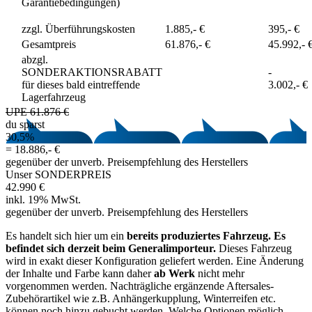
Garantiebedingungen)
zzgl. Überführungskosten
1.885,- €
395,- €
Gesamtpreis
61.876,- €
45.992,- 
abzgl.
SONDERAKTIONSRABATT
-
für dieses bald eintreffende
3.002,- €
Lagerfahrzeug
UPE 61.876 €
du sparst
30,5%
=
18.886,- €
gegenüber der unverb. Preisempfehlung des Herstellers
Unser SONDERPREIS
42.990 €
inkl. 19% MwSt.
gegenüber der unverb. Preisempfehlung des Herstellers
Es handelt sich hier um ein
bereits produziertes Fahrzeug. Es
befindet sich derzeit beim Generalimporteur.
Dieses Fahrzeug
wird in exakt dieser Konfiguration geliefert werden. Eine Änderung
der Inhalte und Farbe kann daher
ab Werk
nicht mehr
vorgenommen werden. Nachträgliche ergänzende Aftersales‐
Zubehörartikel wie z.B. Anhängerkupplung, Winterreifen etc.
können noch hinzu gebucht werden. Welche Optionen möglich