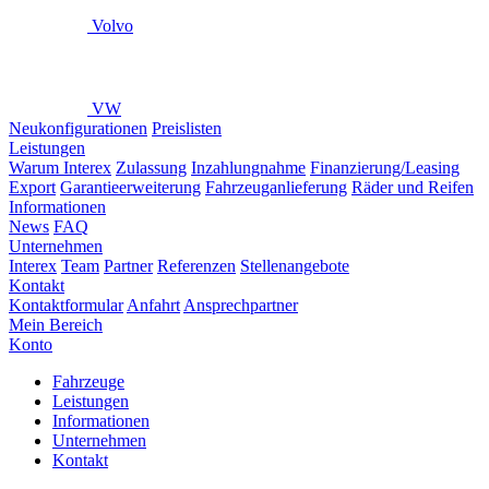
Volvo
VW
Neukonfigurationen
Preislisten
Leistungen
Warum Interex
Zulassung
Inzahlungnahme
Finanzierung/Leasing
Export
Garantieerweiterung
Fahrzeuganlieferung
Räder und Reifen
Informationen
News
FAQ
Unternehmen
Interex
Team
Partner
Referenzen
Stellenangebote
Kontakt
Kontaktformular
Anfahrt
Ansprechpartner
Mein Bereich
Konto
Fahrzeuge
Leistungen
Informationen
Unternehmen
Kontakt