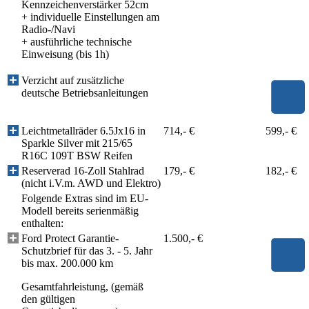
Kennzeichenverstärker 52cm
+ individuelle Einstellungen am
Radio-/Navi
+ ausführliche technische
Einweisung (bis 1h)
Verzicht auf zusätzliche
deutsche Betriebsanleitungen
Leichtmetallräder 6.5Jx16 in
714,- €
599,- €
Sparkle Silver mit 215/65
R16C 109T BSW Reifen
Reserverad 16-Zoll Stahlrad
179,- €
182,- €
(nicht i.V.m. AWD und Elektro)
Folgende Extras sind im EU-
Modell bereits serienmäßig
enthalten:
Ford Protect Garantie-
1.500,- €
Schutzbrief für das 3. - 5. Jahr
bis max. 200.000 km
Gesamtfahrleistung, (gemäß
den gültigen