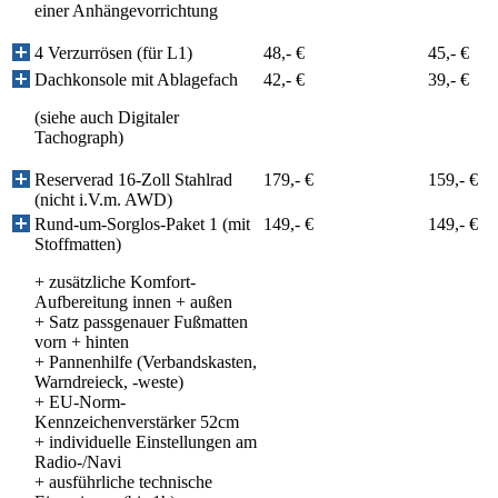
einer Anhängevorrichtung
4 Verzurrösen (für L1)
48,- €
45,- €
Dachkonsole mit Ablagefach
42,- €
39,- €
(siehe auch Digitaler
Tachograph)
Reserverad 16-Zoll Stahlrad
179,- €
159,- €
(nicht i.V.m. AWD)
Rund-um-Sorglos-Paket 1 (mit
149,- €
149,- €
Stoffmatten)
+ zusätzliche Komfort-
Aufbereitung innen + außen
+ Satz passgenauer Fußmatten
vorn + hinten
+ Pannenhilfe (Verbandskasten,
Warndreieck, -weste)
+ EU-Norm-
Kennzeichenverstärker 52cm
+ individuelle Einstellungen am
Radio-/Navi
+ ausführliche technische