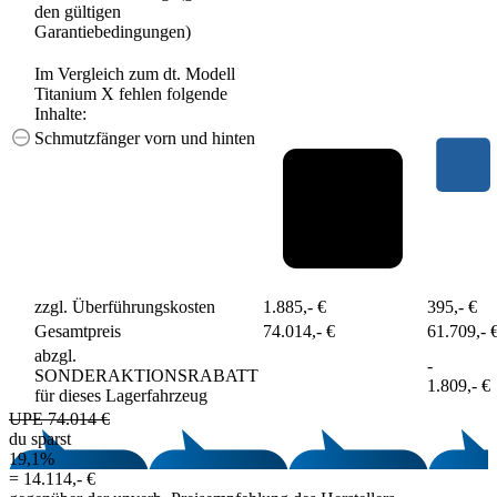
den gültigen
Garantiebedingungen)
Im Vergleich zum dt. Modell
Titanium X fehlen folgende
Inhalte:
Schmutzfänger vorn und hinten
zzgl. Überführungskosten
1.885,- €
395,- €
Gesamtpreis
74.014,- €
61.709,- 
abzgl.
-
SONDERAKTIONSRABATT
1.809,- €
für dieses Lagerfahrzeug
UPE 74.014 €
du sparst
19,1%
=
14.114,- €