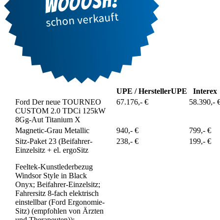
UPE / Hersteller
UPE
Interex
Ford Der neue TOURNEO
67.176,- €
58.390,- 
CUSTOM 2.0 TDCi 125kW
8Gg-Aut Titanium X
Magnetic-Grau Metallic
940,- €
799,- €
Sitz-Paket 23 (Beifahrer-
238,- €
199,- €
Einzelsitz + el. ergoSitz
Feeltek-Kunstlederbezug
Windsor Style in Black
Onyx; Beifahrer-Einzelsitz;
Fahrersitz 8-fach elektrisch
einstellbar (Ford Ergonomie-
Sitz) (empfohlen von Ärzten
und Therapeuten));