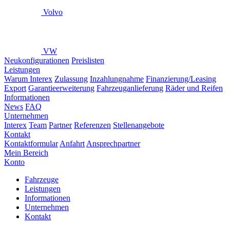
Volvo
VW
Neukonfigurationen
Preislisten
Leistungen
Warum Interex
Zulassung
Inzahlungnahme
Finanzierung/Leasing
Export
Garantieerweiterung
Fahrzeuganlieferung
Räder und Reifen
Informationen
News
FAQ
Unternehmen
Interex
Team
Partner
Referenzen
Stellenangebote
Kontakt
Kontaktformular
Anfahrt
Ansprechpartner
Mein Bereich
Konto
Fahrzeuge
Leistungen
Informationen
Unternehmen
Kontakt