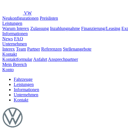
VW
Neukonfigurationen
Preislisten
Leistungen
Warum Interex
Zulassung
Inzahlungnahme
Finanzierung/Leasing
Exp
Informationen
News
FAQ
Unternehmen
Interex
Team
Partner
Referenzen
Stellenangebote
Kontakt
Kontaktformular
Anfahrt
Ansprechpartner
Mein Bereich
Konto
Fahrzeuge
Leistungen
Informationen
Unternehmen
Kontakt