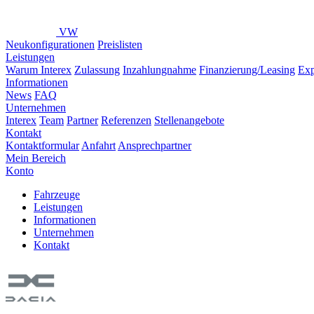
VW
Neukonfigurationen
Preislisten
Leistungen
Warum Interex
Zulassung
Inzahlungnahme
Finanzierung/Leasing
Exp
Informationen
News
FAQ
Unternehmen
Interex
Team
Partner
Referenzen
Stellenangebote
Kontakt
Kontaktformular
Anfahrt
Ansprechpartner
Mein Bereich
Konto
Fahrzeuge
Leistungen
Informationen
Unternehmen
Kontakt