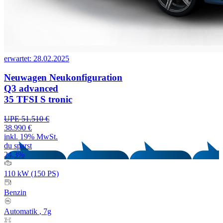
erwartet: 28.02.2025
Neuwagen
Neukonfiguration
Q3 advanced
35 TFSI S tronic
UPE 51.510 €
38.990 €
inkl. 19% MwSt.
du sparst
24,3%
110 kW (150 PS)
Benzin
Automatik
, 7g