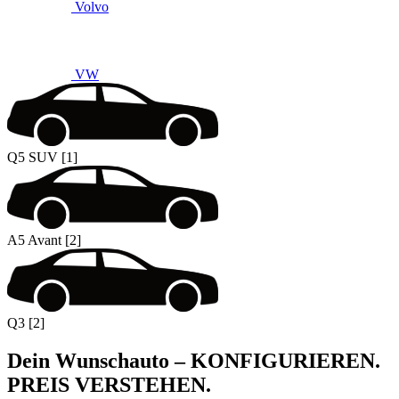
Volvo
VW
Q5 SUV [1]
A5 Avant [2]
Q3 [2]
Dein Wunschauto – KONFIGURIEREN.
PREIS VERSTEHEN.