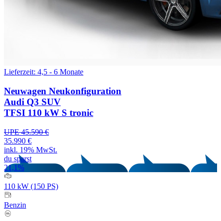
Lieferzeit: 4,5 - 6 Monate
Neuwagen
Neukonfiguration
Audi Q3 SUV
TFSI 110 kW S tronic
UPE 45.590 €
35.990 €
inkl. 19% MwSt.
du sparst
21,1%
110 kW (150 PS)
Benzin