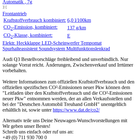
Automatik
, 7g
Frontantrieb
Kraftstoffverbrauch kombiniert:
6,0 l/100km
CO
-Emission, kombiniert:
137 g/km
2
CO
-Klasse, kombiniert:
E
2
Elektr. Heckklappe
LED-Scheinwerfer
Tempomat
Spurhalteassistent
Soundsystem
Multifunktionslenkrad
Audi Q3 Bestellvorschläge freibleibend und unverbindlich. Nur
solange Vorrat reicht. Änderungen, Zwischenverkauf und Irrtümer
vorbehalten.
Weitere Informationen zum offiziellen Kraftstoffverbrauch und den
offiziellen spezifischen CO²-Emissionen neuer Pkw können dem
"Leitfaden über den Kraftstoffverbrauch und die CO²-Emissionen
neuer Pkw" entnommen werden, der an allen Verkaufsstellen und
bei der "Deutschen Automobil Treuhand GmbH" unentgeltlich
erhältlich ist, sowie unter
https://www.dat.de/co2/
Alternativ teile uns Deine Neuwagen-Wunschvorstellungen mit
Wir geben unser Bestes!
Schreib uns einfach oder ruf uns an:
+49 (0) 711 930 700 0