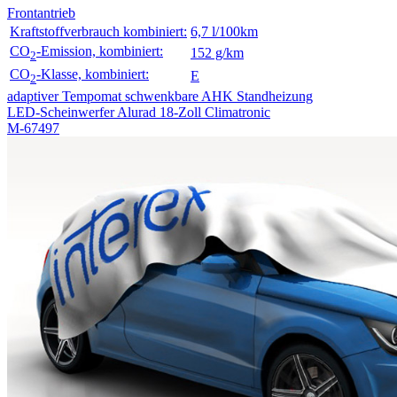
Frontantrieb
Kraftstoffverbrauch kombiniert:
6,7 l/100km
CO
-Emission, kombiniert:
152 g/km
2
CO
-Klasse, kombiniert:
E
2
adaptiver Tempomat
schwenkbare AHK
Standheizung
LED-Scheinwerfer
Alurad 18-Zoll
Climatronic
M-67497