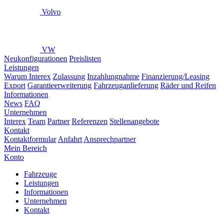
Volvo
VW
Neukonfigurationen
Preislisten
Leistungen
Warum Interex
Zulassung
Inzahlungnahme
Finanzierung/Leasing
Export
Garantieerweiterung
Fahrzeuganlieferung
Räder und Reifen
Informationen
News
FAQ
Unternehmen
Interex
Team
Partner
Referenzen
Stellenangebote
Kontakt
Kontaktformular
Anfahrt
Ansprechpartner
Mein Bereich
Konto
Fahrzeuge
Leistungen
Informationen
Unternehmen
Kontakt